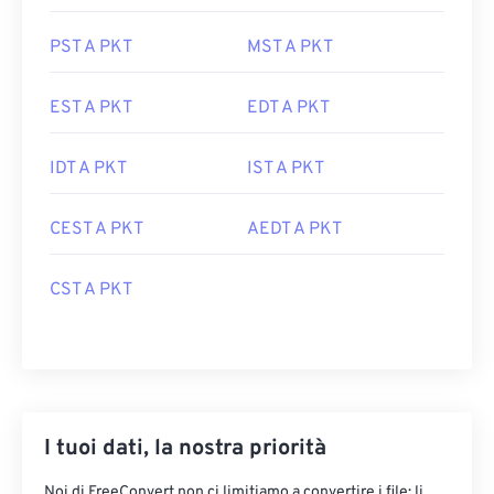
PST A PKT
MST A PKT
EST A PKT
EDT A PKT
IDT A PKT
IST A PKT
CEST A PKT
AEDT A PKT
CST A PKT
I tuoi dati, la nostra priorità
Noi di FreeConvert non ci limitiamo a convertire i file: li