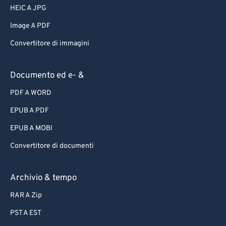
HEIC A JPG
Image A PDF
Convertitore di immagini
Documento ed e- &
PDF A WORD
EPUB A PDF
EPUB A MOBI
Convertitore di documenti
Archivio & tempo
RAR A Zip
PST A EST