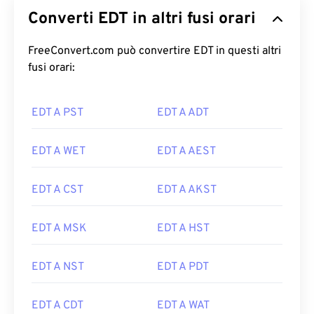
Converti EDT in altri fusi orari
FreeConvert.com può convertire EDT in questi altri
fusi orari:
EDT A PST
EDT A ADT
EDT A WET
EDT A AEST
EDT A CST
EDT A AKST
EDT A MSK
EDT A HST
EDT A NST
EDT A PDT
EDT A CDT
EDT A WAT