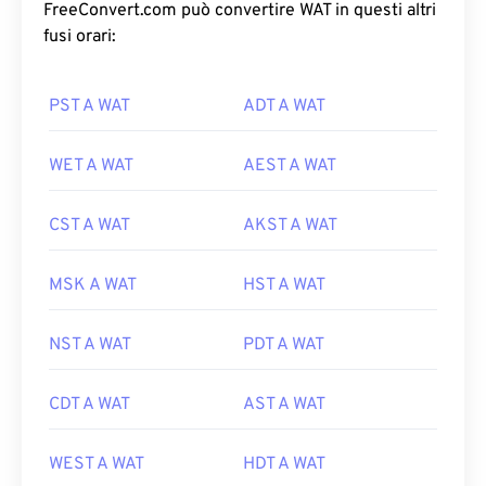
FreeConvert.com può convertire WAT in questi altri
fusi orari:
PST A WAT
ADT A WAT
WET A WAT
AEST A WAT
CST A WAT
AKST A WAT
MSK A WAT
HST A WAT
NST A WAT
PDT A WAT
CDT A WAT
AST A WAT
WEST A WAT
HDT A WAT