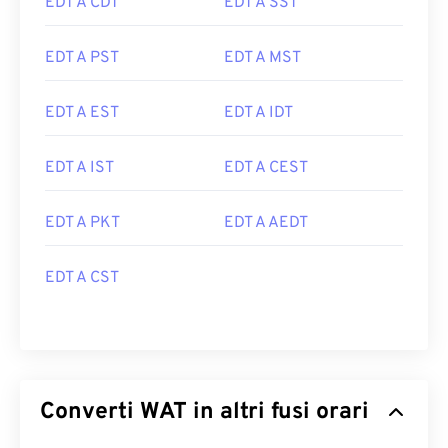
EDT A CDT
EDT A SST
EDT A PST
EDT A MST
EDT A EST
EDT A IDT
EDT A IST
EDT A CEST
EDT A PKT
EDT A AEDT
EDT A CST
Converti WAT in altri fusi orari