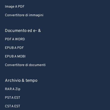
Image A PDF
Convertitore di immagini
Documento ed e- &
PDF A WORD
EPUB A PDF
EPUB A MOBI
Convertitore di documenti
Archivio & tempo
RAR A Zip
PST A EST
CST A EST