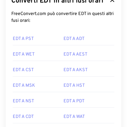
Converti EDT in altri fusi orari
FreeConvert.com può convertire EDT in questi altri
fusi orari:
EDT A PST
EDT A ADT
EDT A WET
EDT A AEST
EDT A CST
EDT A AKST
EDT A MSK
EDT A HST
EDT A NST
EDT A PDT
EDT A CDT
EDT A WAT