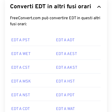
Converti EDT in altri fusi orari
FreeConvert.com può convertire EDT in questi altri
fusi orari:
EDT A PST
EDT A ADT
EDT A WET
EDT A AEST
EDT A CST
EDT A AKST
EDT A MSK
EDT A HST
EDT A NST
EDT A PDT
EDT A CDT
EDT A WAT