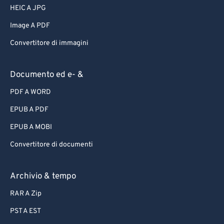
HEIC A JPG
Image A PDF
Convertitore di immagini
Documento ed e- &
PDF A WORD
EPUB A PDF
EPUB A MOBI
Convertitore di documenti
Archivio & tempo
RAR A Zip
PST A EST