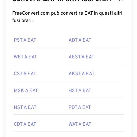
FreeConvert.com può convertire EAT in questi altri
fusi orari:
PST A EAT
ADT A EAT
WET A EAT
AEST A EAT
CST A EAT
AKST A EAT
MSK A EAT
HST A EAT
NST A EAT
PDT A EAT
CDT A EAT
WAT A EAT