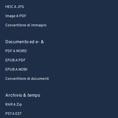
HEIC A JPG
Image A PDF
Convertitore di immagini
Documento ed e- &
PDF A WORD
EPUB A PDF
EPUB A MOBI
Convertitore di documenti
Archivio & tempo
RAR A Zip
PST A EST