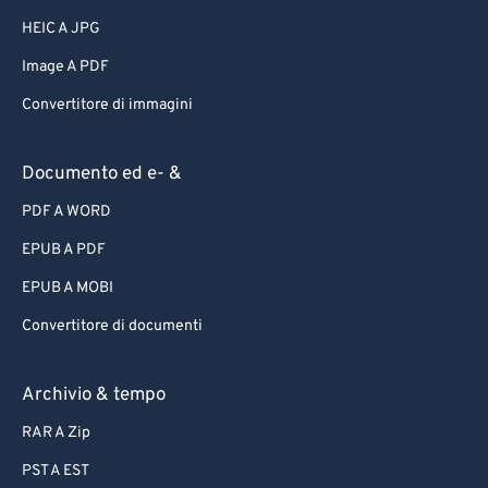
HEIC A JPG
Image A PDF
Convertitore di immagini
Documento ed e- &
PDF A WORD
EPUB A PDF
EPUB A MOBI
Convertitore di documenti
Archivio & tempo
RAR A Zip
PST A EST