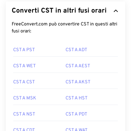
Converti CST in altri fusi orari
FreeConvert.com può convertire CST in questi altri
fusi orari:
CST A PST
CST A ADT
CST A WET
CST A AEST
CST A CST
CST A AKST
CST A MSK
CST A HST
CST A NST
CST A PDT
CST A CDT
CST A WAT