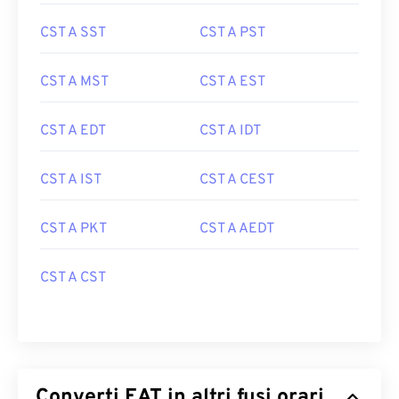
CST A SST
CST A PST
CST A MST
CST A EST
CST A EDT
CST A IDT
CST A IST
CST A CEST
CST A PKT
CST A AEDT
CST A CST
Converti EAT in altri fusi orari