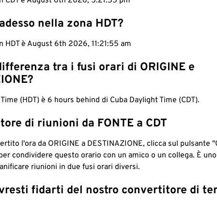
 in CDT è August 6th 2026, 5:21:56 pm
 adesso nella zona HDT?
in HDT è August 6th 2026, 11:21:56 am
differenza tra i fusi orari di ORIGINE e
IONE?
 Time (HDT) è 6 hours behind di Cuba Daylight Time (CDT).
tore di riunioni da FONTE a CDT
ertito l'ora da ORIGINE a DESTINAZIONE, clicca sul pulsante "
per condividere questo orario con un amico o un collega. È un
nificare riunioni in due fusi orari diversi.
resti fidarti del nostro convertitore di t