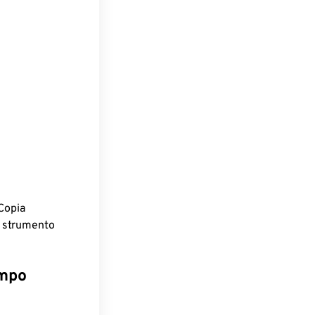
Copia
o strumento
empo