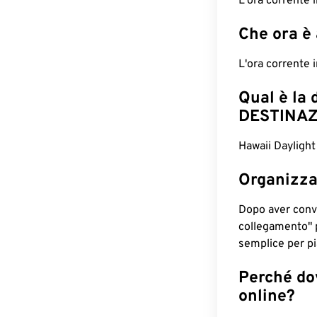
L'ora corrente
Che ora è
L'ora corrente 
Qual è la 
DESTINAZ
Hawaii Daylight
Organizza
Dopo aver conv
collegamento" 
semplice per pia
Perché dov
online?