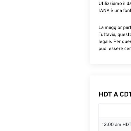
Utilizziamo il d
IANA è una font
La maggior parte
Tuttavia, quest
legale. Per que
puoi essere cer
HDT A CDT
12:00 am HDT