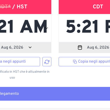
HDT*
/ HST
CDT
a negli appunti
Copia negli appunt
ficato in HST che è attualmente in
uso
llegamento