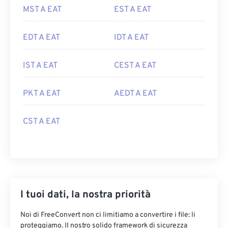
MST A EAT
EST A EAT
EDT A EAT
IDT A EAT
IST A EAT
CEST A EAT
PKT A EAT
AEDT A EAT
CST A EAT
I tuoi dati, la nostra priorità
Noi di FreeConvert non ci limitiamo a convertire i file: li
proteggiamo. Il nostro solido framework di sicurezza