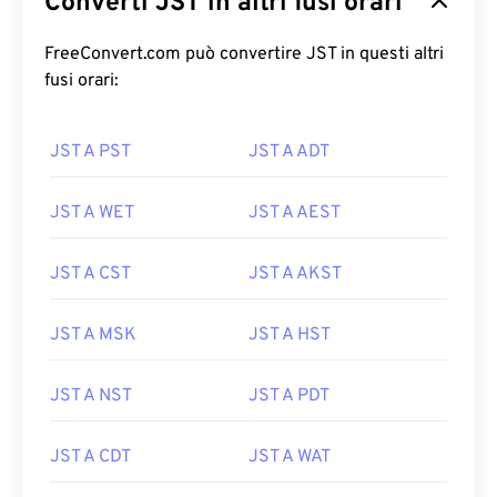
Converti JST in altri fusi orari
FreeConvert.com può convertire JST in questi altri
fusi orari:
JST A PST
JST A ADT
JST A WET
JST A AEST
JST A CST
JST A AKST
JST A MSK
JST A HST
JST A NST
JST A PDT
JST A CDT
JST A WAT