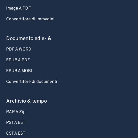
Image A PDF
Convertitore di immagini
Documento ed e- &
PDF A WORD
EPUB A PDF
EPUB A MOBI
Convertitore di documenti
Archivio & tempo
RAR A Zip
PST A EST
CST A EST