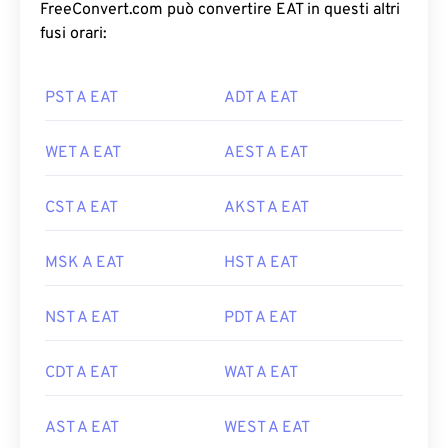
FreeConvert.com può convertire EAT in questi altri
fusi orari:
PST A EAT
ADT A EAT
WET A EAT
AEST A EAT
CST A EAT
AKST A EAT
MSK A EAT
HST A EAT
NST A EAT
PDT A EAT
CDT A EAT
WAT A EAT
AST A EAT
WEST A EAT