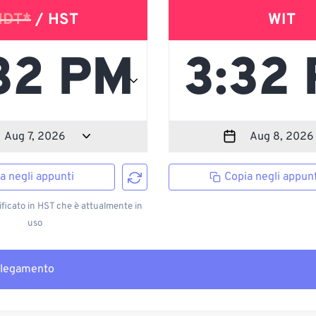
HDT*
/ HST
WIT
a negli appunti
Copia negli appunt
ficato in HST che è attualmente in
uso
llegamento