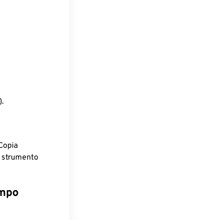
).
Copia
o strumento
empo