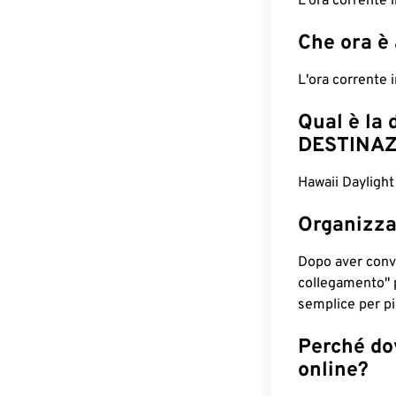
L'ora corrente
Che ora è
L'ora corrente
Qual è la 
DESTINAZ
Hawaii Daylight
Organizza
Dopo aver conv
collegamento" 
semplice per pia
Perché dov
online?