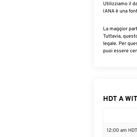
Utilizziamo il d
IANA è una font
La maggior parte
Tuttavia, quest
legale. Per que
puoi essere cer
HDT A WIT
12:00 am HDT