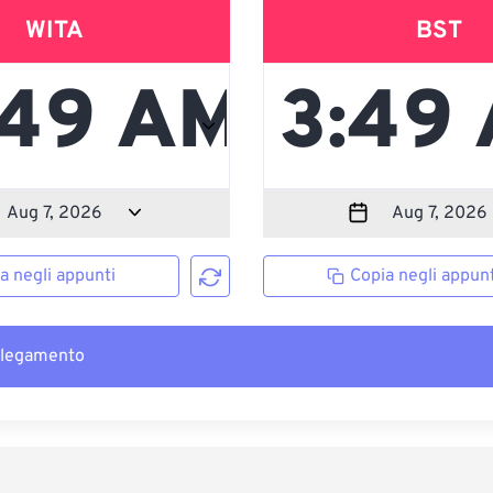
WITA
BST
a negli appunti
Copia negli appunt
llegamento