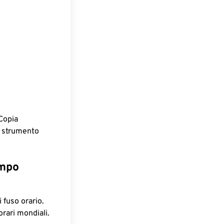
.
Copia
o strumento
empo
 fuso orario.
orari mondiali.