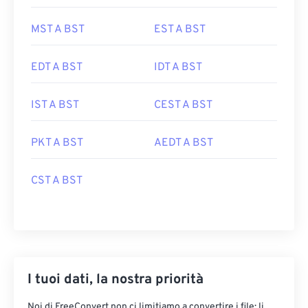
MST A BST
EST A BST
EDT A BST
IDT A BST
IST A BST
CEST A BST
PKT A BST
AEDT A BST
CST A BST
I tuoi dati, la nostra priorità
Noi di FreeConvert non ci limitiamo a convertire i file: li