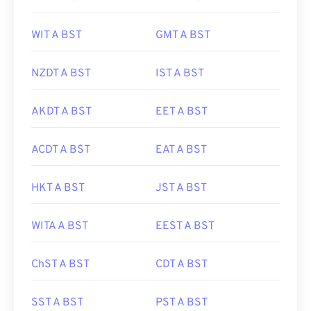
WIT A BST
GMT A BST
NZDT A BST
IST A BST
AKDT A BST
EET A BST
ACDT A BST
EAT A BST
HKT A BST
JST A BST
WITA A BST
EEST A BST
ChST A BST
CDT A BST
SST A BST
PST A BST