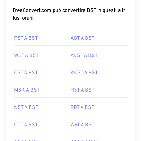
FreeConvert.com può convertire BST in questi altri
fusi orari:
PST A BST
ADT A BST
WET A BST
AEST A BST
CST A BST
AKST A BST
MSK A BST
HST A BST
NST A BST
PDT A BST
CDT A BST
WAT A BST