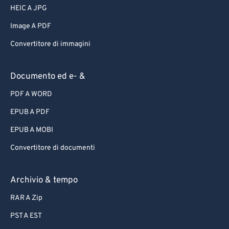
HEIC A JPG
Image A PDF
Convertitore di immagini
Documento ed e- &
PDF A WORD
EPUB A PDF
EPUB A MOBI
Convertitore di documenti
Archivio & tempo
RAR A Zip
PST A EST