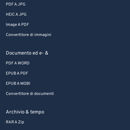
PDF A JPG
HEIC A JPG
Image A PDF
Convertitore di immagini
Documento ed e- &
PDF A WORD
EPUB A PDF
EPUB A MOBI
Convertitore di documenti
Archivio & tempo
RAR A Zip