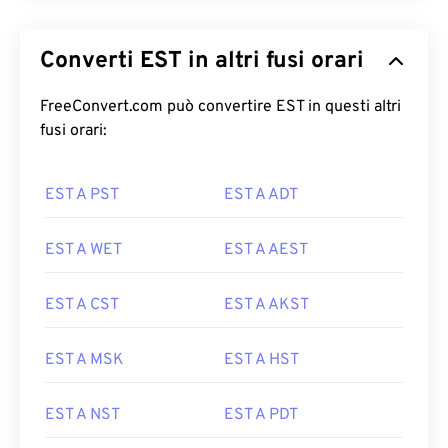
Converti EST in altri fusi orari
FreeConvert.com può convertire EST in questi altri
fusi orari:
EST A PST
EST A ADT
EST A WET
EST A AEST
EST A CST
EST A AKST
EST A MSK
EST A HST
EST A NST
EST A PDT