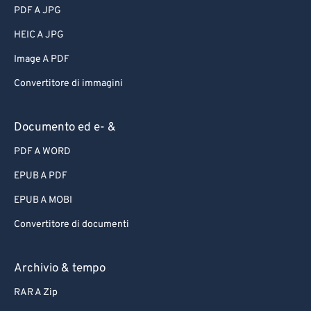
PDF A JPG
HEIC A JPG
Image A PDF
Convertitore di immagini
Documento ed e- &
PDF A WORD
EPUB A PDF
EPUB A MOBI
Convertitore di documenti
Archivio & tempo
RAR A Zip