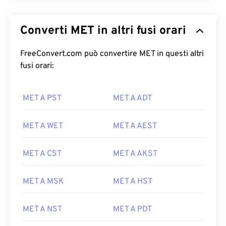
Converti MET in altri fusi orari
FreeConvert.com può convertire MET in questi altri
fusi orari:
MET A PST
MET A ADT
MET A WET
MET A AEST
MET A CST
MET A AKST
MET A MSK
MET A HST
MET A NST
MET A PDT