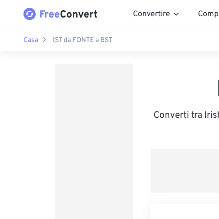
Convertire
Comp
Casa
IST da FONTE a BST
Converti tra Iri