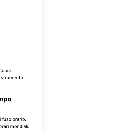
Copia
o strumento
empo
 fuso orario.
orari mondiali.