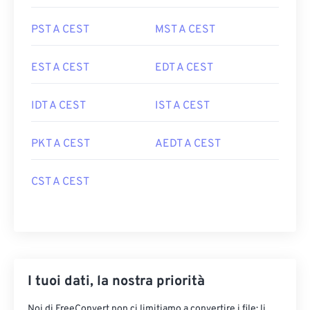
PST A CEST
MST A CEST
EST A CEST
EDT A CEST
IDT A CEST
IST A CEST
PKT A CEST
AEDT A CEST
CST A CEST
I tuoi dati, la nostra priorità
Noi di FreeConvert non ci limitiamo a convertire i file: li