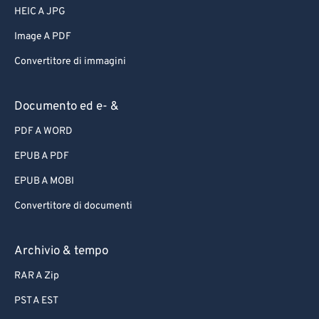
HEIC A JPG
Image A PDF
Convertitore di immagini
Documento ed e- &
PDF A WORD
EPUB A PDF
EPUB A MOBI
Convertitore di documenti
Archivio & tempo
RAR A Zip
PST A EST