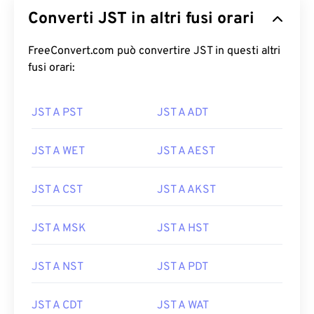
Converti JST in altri fusi orari
FreeConvert.com può convertire JST in questi altri
fusi orari:
JST A PST
JST A ADT
JST A WET
JST A AEST
JST A CST
JST A AKST
JST A MSK
JST A HST
JST A NST
JST A PDT
JST A CDT
JST A WAT