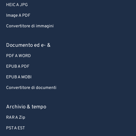
HEIC A JPG
Image A PDF
Convertitore di immagini
Documento ed e- &
PDF A WORD
EPUB A PDF
EPUB A MOBI
Convertitore di documenti
Archivio & tempo
RAR A Zip
PST A EST