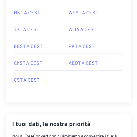
HKT A CEST
WEST A CEST
JST A CEST
WITA A CEST
EEST A CEST
PKT A CEST
ChST A CEST
AEDT A CEST
CST A CEST
I tuoi dati, la nostra priorità
Noi di FreeConvert non ci limitiamo a convertire i file: li