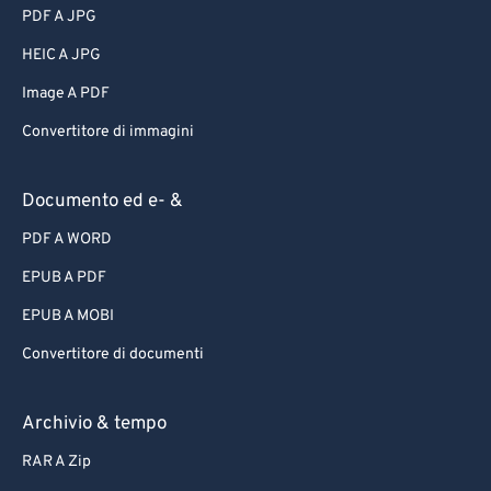
PDF A JPG
HEIC A JPG
Image A PDF
Convertitore di immagini
Documento ed e- &
PDF A WORD
EPUB A PDF
EPUB A MOBI
Convertitore di documenti
Archivio & tempo
RAR A Zip