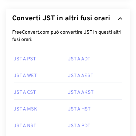
Converti JST in altri fusi orari
FreeConvert.com può convertire JST in questi altri
fusi orari:
JST A PST
JST A ADT
JST A WET
JST A AEST
JST A CST
JST A AKST
JST A MSK
JST A HST
JST A NST
JST A PDT