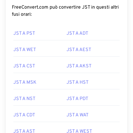
FreeConvert.com può convertire JST in questi altri
fusi orari:
JST A PST
JST A ADT
JST A WET
JST A AEST
JST A CST
JST A AKST
JST A MSK
JST A HST
JST A NST
JST A PDT
JST A CDT
JST A WAT
JST A AST
JST A WEST