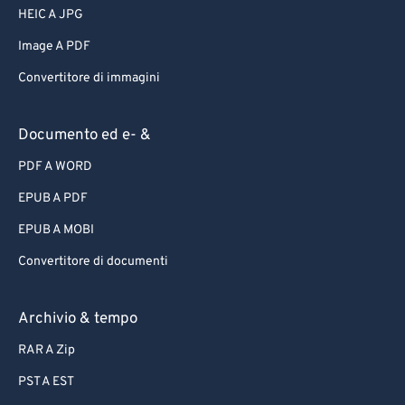
HEIC A JPG
Image A PDF
Convertitore di immagini
Documento ed e- &
PDF A WORD
EPUB A PDF
EPUB A MOBI
Convertitore di documenti
Archivio & tempo
RAR A Zip
PST A EST