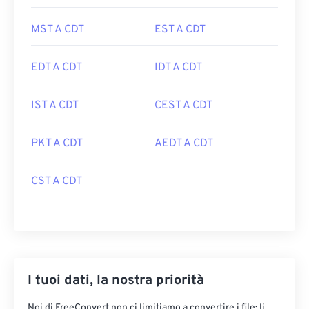
MST A CDT
EST A CDT
EDT A CDT
IDT A CDT
IST A CDT
CEST A CDT
PKT A CDT
AEDT A CDT
CST A CDT
I tuoi dati, la nostra priorità
Noi di FreeConvert non ci limitiamo a convertire i file: li