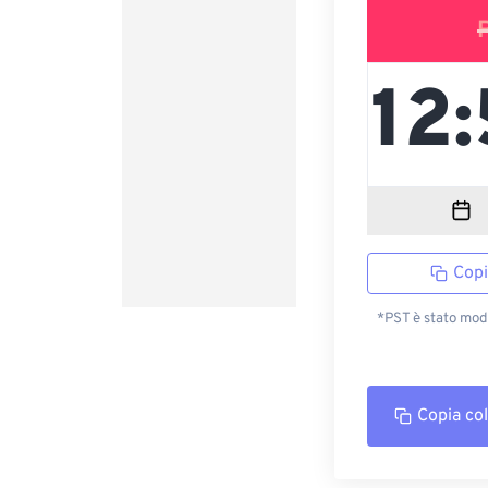
Copi
*PST è stato modi
Copia co