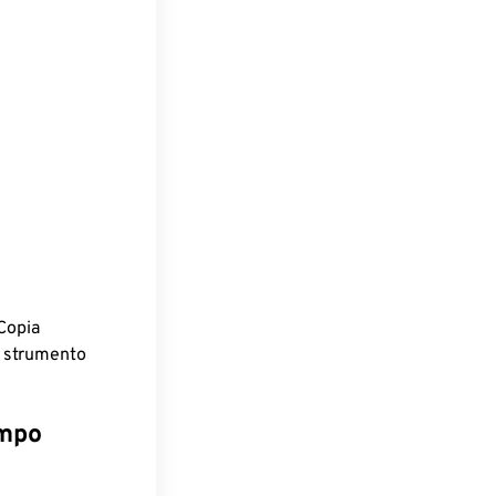
Copia
o strumento
empo