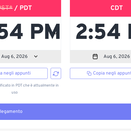
PST*
/ PDT
CDT
a negli appunti
Copia negli appunt
ficato in PDT che è attualmente in
uso
llegamento