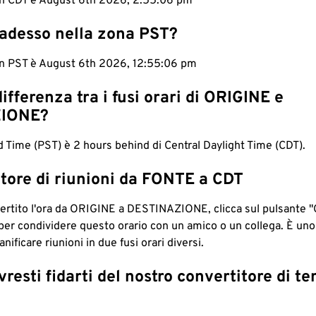
 in CDT è August 6th 2026, 2:55:07 pm
 adesso nella zona PST?
 in PST è August 6th 2026, 12:55:07 pm
differenza tra i fusi orari di ORIGINE e
IONE?
d Time (PST) è 2 hours behind di Central Daylight Time (CDT).
tore di riunioni da FONTE a CDT
ertito l'ora da ORIGINE a DESTINAZIONE, clicca sul pulsante "
per condividere questo orario con un amico o un collega. È un
nificare riunioni in due fusi orari diversi.
resti fidarti del nostro convertitore di t