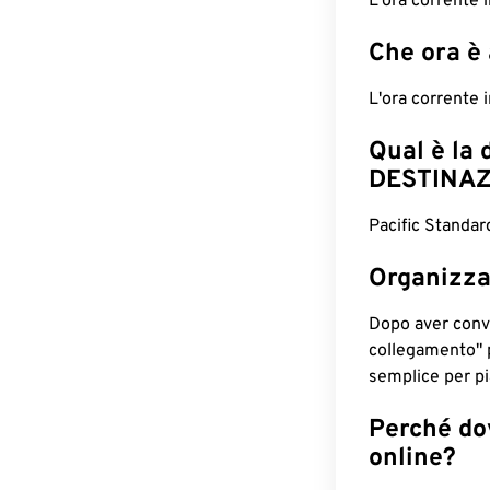
L'ora corrente
Che ora è
L'ora corrente
Qual è la 
DESTINAZ
Pacific Standar
Organizza
Dopo aver conv
collegamento" 
semplice per pia
Perché dov
online?