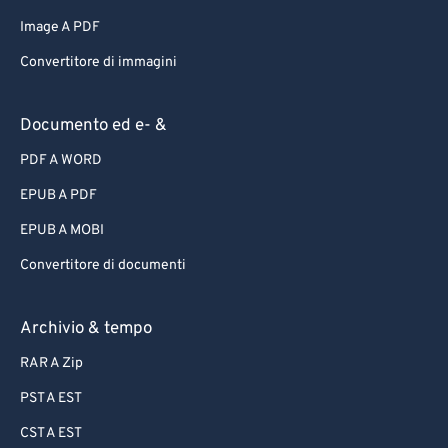
Image A PDF
Convertitore di immagini
Documento ed e- &
PDF A WORD
EPUB A PDF
EPUB A MOBI
Convertitore di documenti
Archivio & tempo
RAR A Zip
PST A EST
CST A EST