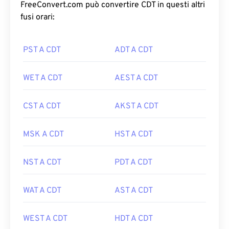
FreeConvert.com può convertire CDT in questi altri
fusi orari:
PST A CDT
ADT A CDT
WET A CDT
AEST A CDT
CST A CDT
AKST A CDT
MSK A CDT
HST A CDT
NST A CDT
PDT A CDT
WAT A CDT
AST A CDT
WEST A CDT
HDT A CDT