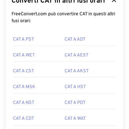
Converti CAT in altri fusi orari
FreeConvert.com può convertire CAT in questi altri
fusi orari:
CAT A PST
CAT A ADT
CAT A WET
CAT A AEST
CAT A CST
CAT A AKST
CAT A MSK
CAT A HST
CAT A NST
CAT A PDT
CAT A CDT
CAT A WAT