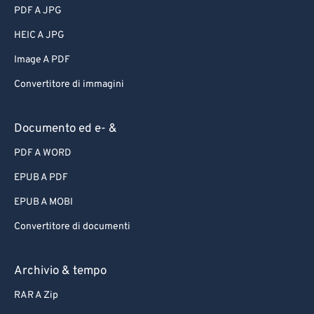
PDF A JPG
HEIC A JPG
Image A PDF
Convertitore di immagini
Documento ed e- &
PDF A WORD
EPUB A PDF
EPUB A MOBI
Convertitore di documenti
Archivio & tempo
RAR A Zip