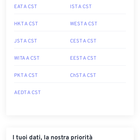
EAT A CST
IST A CST
HKT A CST
WEST A CST
JST A CST
CEST A CST
WITA A CST
EEST A CST
PKT A CST
ChST A CST
AEDT A CST
I tuoi dati, la nostra priorità