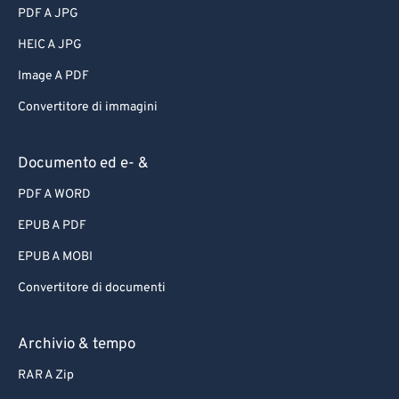
PDF A JPG
HEIC A JPG
Image A PDF
Convertitore di immagini
Documento ed e- &
PDF A WORD
EPUB A PDF
EPUB A MOBI
Convertitore di documenti
Archivio & tempo
RAR A Zip