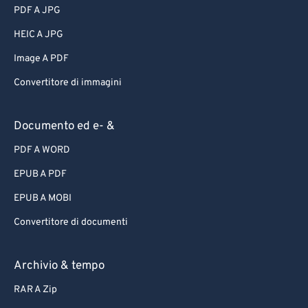
PDF A JPG
HEIC A JPG
Image A PDF
Convertitore di immagini
Documento ed e- &
PDF A WORD
EPUB A PDF
EPUB A MOBI
Convertitore di documenti
Archivio & tempo
RAR A Zip