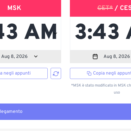
MSK
CET*
/ CE
a negli appunti
Copia negli appunt
*MSK è stato modificato in MSK ch
uso
llegamento