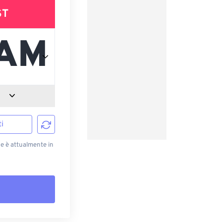
ST
i
e è attualmente in