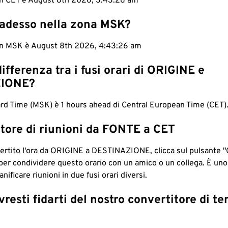
 in CET è August 8th 2026, 3:43:27 am
 adesso nella zona MSK?
 in MSK è August 8th 2026, 4:43:27 am
differenza tra i fusi orari di ORIGINE e
IONE?
d Time (MSK) è 1 hours ahead di Central European Time (CET)
tore di riunioni da FONTE a CET
ertito l'ora da ORIGINE a DESTINAZIONE, clicca sul pulsante "
per condividere questo orario con un amico o un collega. È un
nificare riunioni in due fusi orari diversi.
resti fidarti del nostro convertitore di t