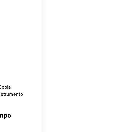
.
Copia
o strumento
empo