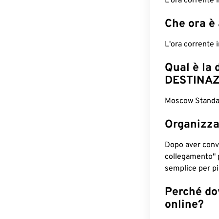
L'ora corrente
Che ora è
L'ora corrente
Qual è la 
DESTINAZ
Moscow Standar
Organizza
Dopo aver conv
collegamento" 
semplice per pia
Perché dov
online?