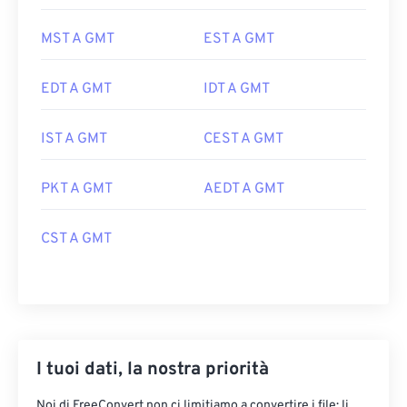
MST A GMT
EST A GMT
EDT A GMT
IDT A GMT
IST A GMT
CEST A GMT
PKT A GMT
AEDT A GMT
CST A GMT
I tuoi dati, la nostra priorità
Noi di FreeConvert non ci limitiamo a convertire i file: li