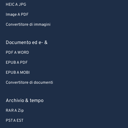
HEIC A JPG
Image A PDF
Convertitore di immagini
Documento ed e- &
PDF A WORD
EPUB A PDF
EPUB A MOBI
Convertitore di documenti
Archivio & tempo
RAR A Zip
PST A EST