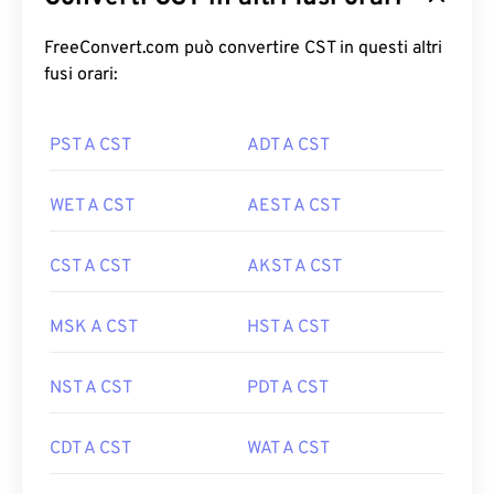
FreeConvert.com può convertire CST in questi altri
fusi orari:
PST A CST
ADT A CST
WET A CST
AEST A CST
CST A CST
AKST A CST
MSK A CST
HST A CST
NST A CST
PDT A CST
CDT A CST
WAT A CST