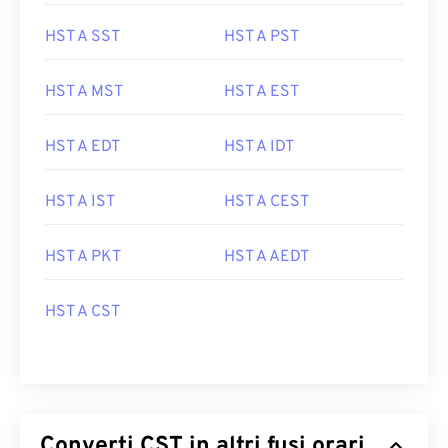
HST A SST
HST A PST
HST A MST
HST A EST
HST A EDT
HST A IDT
HST A IST
HST A CEST
HST A PKT
HST A AEDT
HST A CST
Converti CST in altri fusi orari