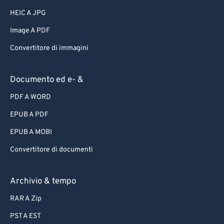
HEIC A JPG
Image A PDF
Convertitore di immagini
Documento ed e- &
PDF A WORD
EPUB A PDF
EPUB A MOBI
Convertitore di documenti
Archivio & tempo
RAR A Zip
PST A EST