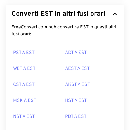
Converti EST in altri fusi orari
FreeConvert.com può convertire EST in questi altri
fusi orari:
PST A EST
ADT A EST
WET A EST
AEST A EST
CST A EST
AKST A EST
MSK A EST
HST A EST
NST A EST
PDT A EST