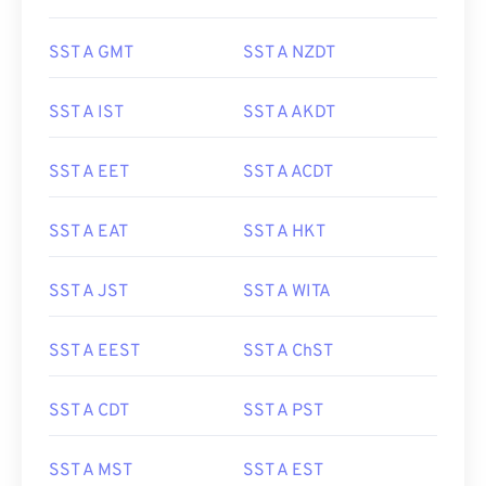
SST A GMT
SST A NZDT
SST A IST
SST A AKDT
SST A EET
SST A ACDT
SST A EAT
SST A HKT
SST A JST
SST A WITA
SST A EEST
SST A ChST
SST A CDT
SST A PST
SST A MST
SST A EST