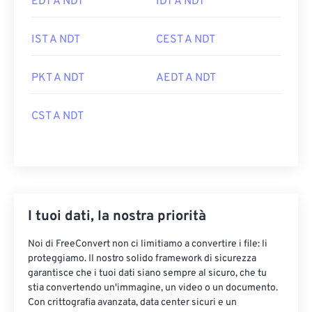
EDT A NDT
IDT A NDT
IST A NDT
CEST A NDT
PKT A NDT
AEDT A NDT
CST A NDT
I tuoi dati, la nostra priorità
Noi di FreeConvert non ci limitiamo a convertire i file: li
proteggiamo. Il nostro solido framework di sicurezza
garantisce che i tuoi dati siano sempre al sicuro, che tu
stia convertendo un'immagine, un video o un documento.
Con crittografia avanzata, data center sicuri e un