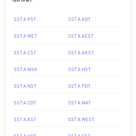
fusi orari:
SST A PST
SST A ADT
SST A WET
SST A AEST
SST A CST
SST A AKST
SST A MSK
SST A HST
SST A NST
SST A PDT
SST A CDT
SST A WAT
SST A AST
SST A WEST