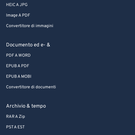
HEIC A JPG
Image A PDF
Convertitore di immagini
Documento ed e- &
PDF A WORD
EPUB A PDF
EPUB A MOBI
Convertitore di documenti
Archivio & tempo
RAR A Zip
PST A EST