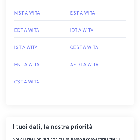
MST A WITA
EST A WITA
EDT A WITA
IDT A WITA
IST A WITA
CEST A WITA
PKT A WITA
AEDT A WITA
CST A WITA
I tuoi dati, la nostra priorità
Noi di FreeConvert non ci limitiamo a convertire i file: li