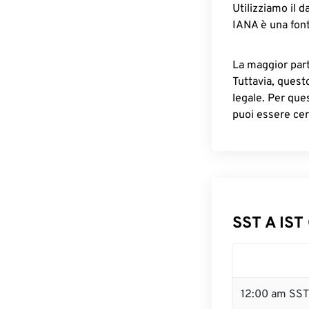
Utilizziamo il d
IANA è una font
La maggior parte
Tuttavia, quest
legale. Per que
puoi essere cer
SST A IST 
12:00 am SST