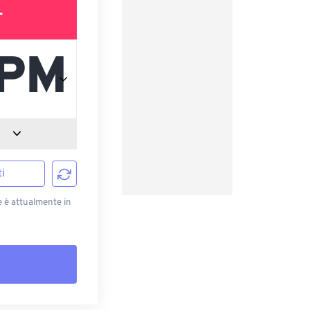
T
i
e è attualmente in