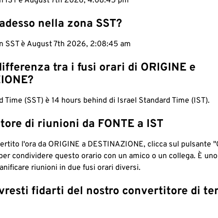
in IST è August 7th 2026, 4:08:46 pm
 adesso nella zona SST?
 in SST è August 7th 2026, 2:08:46 am
differenza tra i fusi orari di ORIGINE e
IONE?
Time (SST) è 14 hours behind di Israel Standard Time (IST).
tore di riunioni da FONTE a IST
ertito l'ora da ORIGINE a DESTINAZIONE, clicca sul pulsante "
per condividere questo orario con un amico o un collega. È un
nificare riunioni in due fusi orari diversi.
resti fidarti del nostro convertitore di t