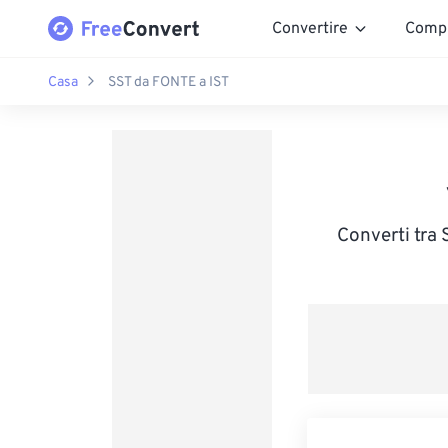
Convertire
Comp
Casa
SST da FONTE a IST
Converti tra 