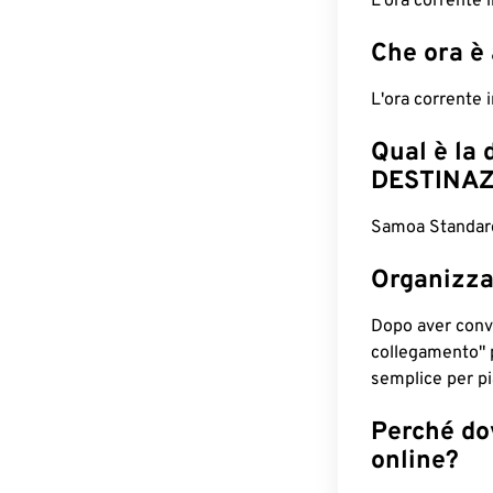
L'ora corrente 
Che ora è
L'ora corrente
Qual è la 
DESTINAZ
Samoa Standard 
Organizza
Dopo aver conv
collegamento" 
semplice per pia
Perché dov
online?