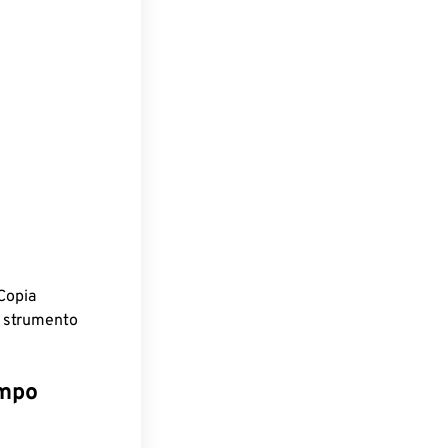
Copia
o strumento
empo