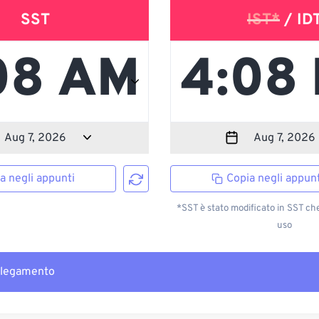
SST
IST*
/ ID
a negli appunti
Copia negli appunt
*SST è stato modificato in SST ch
uso
llegamento