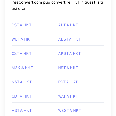
FreeConvert.com può convertire HKT in questi altri
fusi orari:
PST A HKT
ADT A HKT
WET A HKT
AEST A HKT
CST A HKT
AKST A HKT
MSK A HKT
HST A HKT
NST A HKT
PDT A HKT
CDT A HKT
WAT A HKT
AST A HKT
WEST A HKT