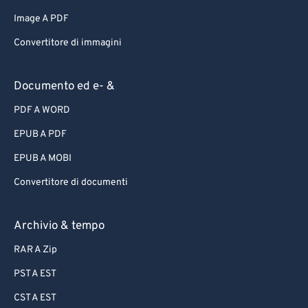
Image A PDF
Convertitore di immagini
Documento ed e- &
PDF A WORD
EPUB A PDF
EPUB A MOBI
Convertitore di documenti
Archivio & tempo
RAR A Zip
PST A EST
CST A EST