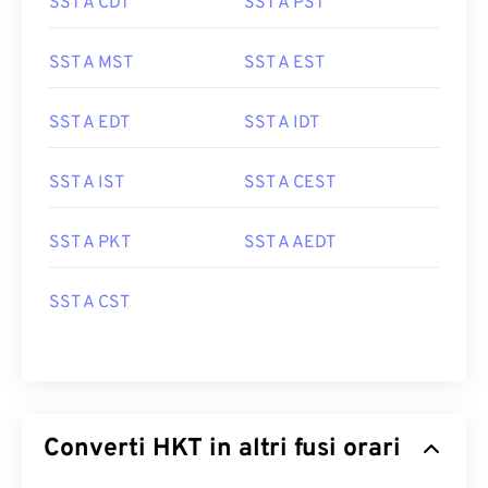
SST A CDT
SST A PST
SST A MST
SST A EST
SST A EDT
SST A IDT
SST A IST
SST A CEST
SST A PKT
SST A AEDT
SST A CST
Converti HKT in altri fusi orari