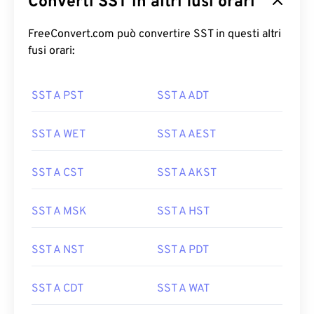
Converti SST in altri fusi orari
FreeConvert.com può convertire SST in questi altri
fusi orari:
SST A PST
SST A ADT
SST A WET
SST A AEST
SST A CST
SST A AKST
SST A MSK
SST A HST
SST A NST
SST A PDT
SST A CDT
SST A WAT