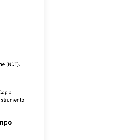
me (NDT).
Copia
o strumento
empo