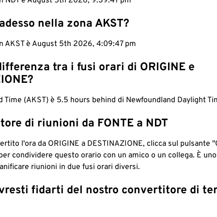
 in NDT è August 5th 2026, 9:39:48 pm
 adesso nella zona AKST?
 in AKST è August 5th 2026, 4:09:48 pm
differenza tra i fusi orari di ORIGINE e
IONE?
d Time (AKST) è 5.5 hours behind di Newfoundland Daylight Ti
tore di riunioni da FONTE a NDT
ertito l'ora da ORIGINE a DESTINAZIONE, clicca sul pulsante "
per condividere questo orario con un amico o un collega. È un
nificare riunioni in due fusi orari diversi.
resti fidarti del nostro convertitore di t