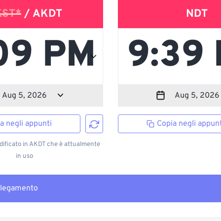
KST*
/ AKDT
NDT
a negli appunti
Copia negli appunt
ificato in AKDT che è attualmente
in uso
llegamento