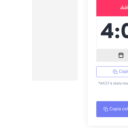
A
Copi
*AKST è stato mod
Copia co