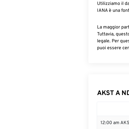
Utilizziamo il d
IANA è una font
La maggior parte
Tuttavia, quest
legale. Per que
puoi essere cer
AKST A ND
12:00 am AKS