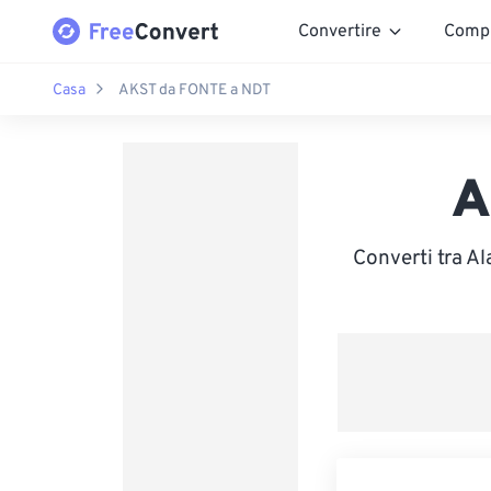
Convertire
Comp
Casa
AKST da FONTE a NDT
A
Converti tra A