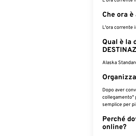
L'ora corrente
Che ora è
L'ora corrente
Qual è la 
DESTINAZ
Alaska Standar
Organizza
Dopo aver conv
collegamento" 
semplice per pia
Perché dov
online?