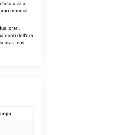
 fuso orario.
orari mondiali.
fusi orari.
iamenti dell'ora
i orari, così
empo