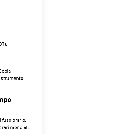
DT).
Copia
o strumento
empo
 fuso orario.
orari mondiali.