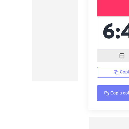
Copi
Copia co