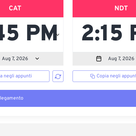
CAT
NDT
a negli appunti
Copia negli appunt
llegamento