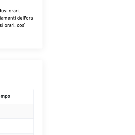
fusi orari.
iamenti dell'ora
i orari, così
empo