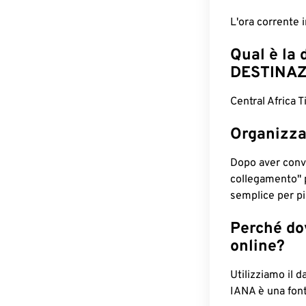
L'ora corrente
Qual è la 
DESTINAZ
Central Africa 
Organizza
Dopo aver conv
collegamento" 
semplice per pia
Perché dov
online?
Utilizziamo il d
IANA è una font