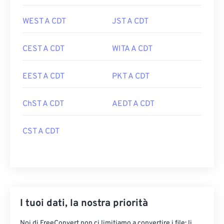
WEST A CDT
JST A CDT
CEST A CDT
WITA A CDT
EEST A CDT
PKT A CDT
ChST A CDT
AEDT A CDT
CST A CDT
I tuoi dati, la nostra priorità
Noi di FreeConvert non ci limitiamo a convertire i file: li