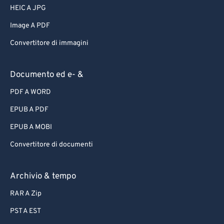
HEIC A JPG
Image A PDF
Convertitore di immagini
Documento ed e- &
PDF A WORD
EPUB A PDF
EPUB A MOBI
Convertitore di documenti
Archivio & tempo
RAR A Zip
PST A EST