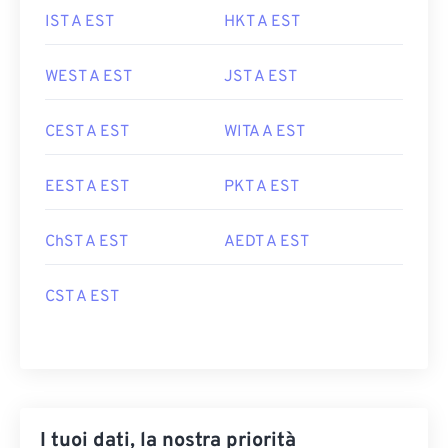
IST A EST
HKT A EST
WEST A EST
JST A EST
CEST A EST
WITA A EST
EEST A EST
PKT A EST
ChST A EST
AEDT A EST
CST A EST
I tuoi dati, la nostra priorità