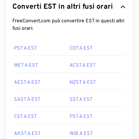
Converti EST in altri fusi orari
FreeConvert.com può convertire EST in questi altri
fusi orari:
PST A EST
CDT A EST
WET A EST
ACST A EST
AEST A EST
NZST A EST
SAST A EST
SST A EST
CST A EST
PST A EST
AKST A EST
WIB A EST