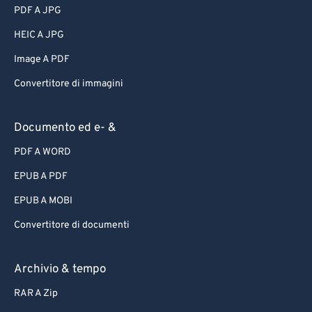
PDF A JPG
HEIC A JPG
Image A PDF
Convertitore di immagini
Documento ed e- &
PDF A WORD
EPUB A PDF
EPUB A MOBI
Convertitore di documenti
Archivio & tempo
RAR A Zip