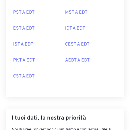
PST A EDT
MST A EDT
EST A EDT
IDT A EDT
IST A EDT
CEST A EDT
PKT A EDT
AEDT A EDT
CST A EDT
I tuoi dati, la nostra priorità
Noi di FreeConvert non ci limitiamo a convertire i file: li