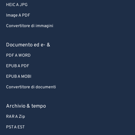
HEIC A JPG
Image A PDF
Convertitore di immagini
Documento ed e- &
PDF A WORD
EPUB A PDF
EPUB A MOBI
Convertitore di documenti
Archivio & tempo
RAR A Zip
PST A EST