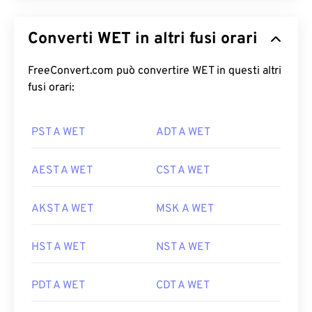
Converti WET in altri fusi orari
FreeConvert.com può convertire WET in questi altri
fusi orari:
PST A WET
ADT A WET
AEST A WET
CST A WET
AKST A WET
MSK A WET
HST A WET
NST A WET
PDT A WET
CDT A WET