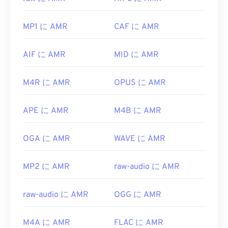
アプレーヤー
、
QuickTime
、
RealPlayer
、
Xine
で
などがあります。3GAファイルを開けない場合は、
も開くことができます。
ファイル名に「3GP」という拡張子を付けて再度開
MP1 に AMR
CAF に AMR
いてみてください。
無料のオーディオ編集ソフトウェア
Audacity
などの
他のソフトウェアでもAMRファイルを開くことが
開発元:
第3世代パートナーシッププロジェクト
AIF に AMR
MID に AMR
できます。Audacityは
SourceForge.net
から簡単に
(3GPP)
ダウンロードできます。AMRファイルは圧縮率が
初回リリース:
1999
M4R に AMR
OPUS に AMR
高く、狭帯域信号に特化しているため、音楽ファイ
ルには適していません。
役立つリンク:
APE に AMR
M4B に AMR
開発元:
第3世代パートナーシッププロジェクト
https://en.wikipedia.org/wiki/Adaptive_Multi-
(3GPP)
Rate_audio_codec
OGA に AMR
WAVE に AMR
初回リリース:
1999
https://download.cnet.com/s/3ga-player/
役立つリンク:
MP2 に AMR
raw-audio に AMR
https://en.wikipedia.org/wiki/Adaptive_Multi-
Rate_audio_codec
raw-audio に AMR
OGG に AMR
https://www.etsi.org/
M4A に AMR
FLAC に AMR