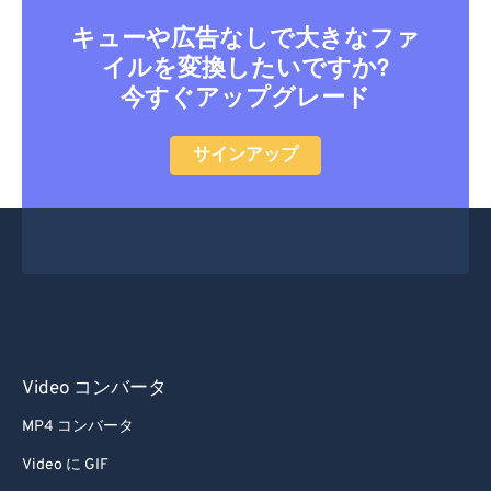
29
29
29
29
29
29
キューや広告なしで大きなファ
イルを変換したいですか?
30
30
30
30
30
30
今すぐアップグレード
31
31
31
31
31
31
32
32
32
32
32
32
サインアップ
33
33
33
33
33
33
34
34
34
34
34
34
35
35
35
35
35
35
36
36
36
36
36
36
37
37
37
37
37
37
38
38
38
38
38
38
Video コンバータ
39
39
39
39
39
39
MP4 コンバータ
40
40
40
40
40
40
Video に GIF
41
41
41
41
41
41