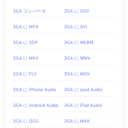
3GA コンバータ
3GA に OGV
3GA に MP4
3GA に AVI
3GA に 3GP
3GA に WEBM
3GA に MKV
3GA に WMV
3GA に FLV
3GA に MOV
00
00
00
00
00
00
00
00
3GA に iPhone Audio
3GA に Ipod Audio
3GA に Android Audio
3GA に iPad Audio
00
00
00
00
00
00
00
00
01
01
01
01
01
01
01
01
3GA に OGG
3GA に M4A