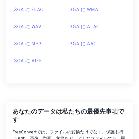
02
02
02
02
02
02
02
02
3GA に FLAC
3GA に WMA
03
03
03
03
03
03
03
03
04
04
04
04
04
04
04
04
3GA に WAV
3GA に ALAC
05
05
05
05
05
05
05
05
06
06
06
06
06
06
06
06
3GA に MP3
3GA に AAC
07
07
07
07
07
07
07
07
3GA に AIFF
08
08
08
08
08
08
08
08
09
09
09
09
09
09
09
09
10
10
10
10
10
10
10
10
11
11
11
11
11
11
11
11
12
12
12
12
12
12
12
12
あなたのデータは私たちの最優先事項で
13
13
13
13
13
13
13
13
す
14
14
14
14
14
14
14
14
FreeConvertでは、ファイルの変換だけでなく、保護も行
います。画像、動画、文書など、どんなファイルでも、堅