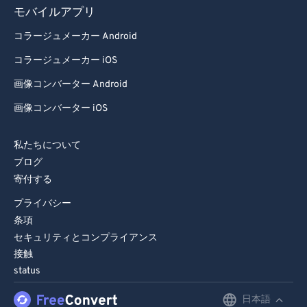
81
81
モバイルアプリ
82
82
コラージュメーカー Android
83
83
コラージュメーカー iOS
84
84
画像コンバーター Android
85
85
画像コンバーター iOS
86
86
87
87
私たちについて
ブログ
88
88
寄付する
89
89
プライバシー
90
90
条項
91
91
セキュリティとコンプライアンス
接触
92
92
status
93
93
日本語
English
94
94