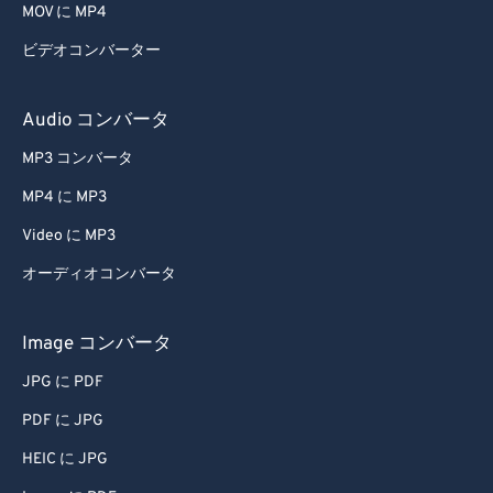
MOV に MP4
42
42
42
42
42
42
ビデオコンバーター
43
43
43
43
43
43
44
44
44
44
44
44
Audio コンバータ
45
45
45
45
45
45
MP3 コンバータ
46
46
46
46
46
46
MP4 に MP3
47
47
47
47
47
47
Video に MP3
48
48
48
48
48
48
オーディオコンバータ
49
49
49
49
49
49
50
50
50
50
50
50
Image コンバータ
51
51
51
51
51
51
JPG に PDF
52
52
52
52
52
52
PDF に JPG
53
53
53
53
53
53
HEIC に JPG
54
54
54
54
54
54