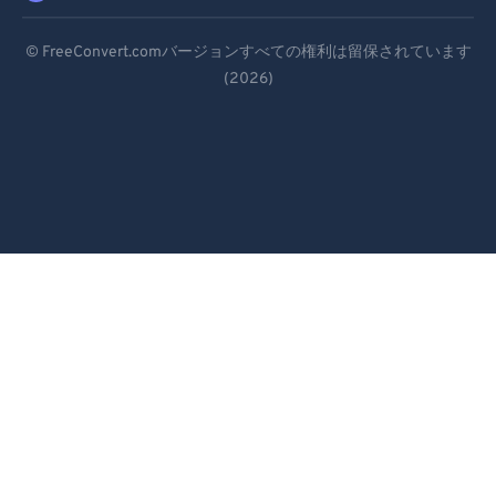
95
95
Deutsch
© FreeConvert.comバージョンすべての権利は留保されています
96
96
(2026)
Español
97
97
Français
98
98
Português
99
99
Italiano
Dutch
日本語
简体中文
繁體中文
한국어
Svenska