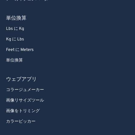
68
68
69
69
単位換算
70
70
Lbs に Kg
71
71
Kg に Lbs
72
72
Feet に Meters
73
73
単位換算
74
74
75
75
ウェブアプリ
76
76
コラージュメーカー
77
77
画像リサイズツール
78
78
画像をトリミング
79
79
カラーピッカー
80
80