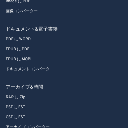
Image に PDF
55
55
55
55
55
55
画像コンバーター
56
56
56
56
56
56
57
57
57
57
57
57
ドキュメント&電子書籍
58
58
58
58
58
58
PDF に WORD
59
59
59
59
59
59
EPUB に PDF
60
60
EPUB に MOBI
61
61
ドキュメントコンバータ
62
62
63
63
アーカイブ&時間
64
64
RAR に Zip
65
65
PST に EST
66
66
CST に EST
67
67
アーカイブコンバーター