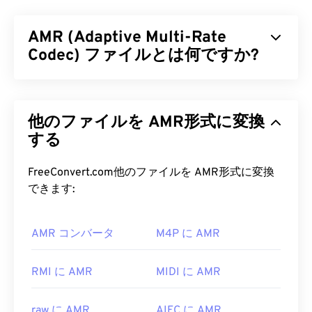
3GPPマルチメディアコンテナのオーディオストリ
ーム部分であり、3G
ユニバーサルモバイルテレコ
AMR (Adaptive Multi-Rate
ミュニケーションシステム（UMTS）
モバイルネッ
トワーク向けに設計されています。3GAファイルは
Codec) ファイルとは何ですか?
高度に圧縮されており、狭帯域信号に重点を置いて
いるため、音楽ファイルには適していません。
アダプティブ・マルチレート（AMR）は、
音声符
号化
によく用いられる圧縮音声ファイルです。
3GA ファイルを開くにはどうすれ
他のファイルを AMR形式に変換
AMR音声コーデックは狭帯域信号に特化してお
ばいいですか?
り、音声録音やラジオに最適です。GSM
する
（Global
System for Mobile Communications）
や
デフォルトでは、3GAファイルは
VLCメディアプレ
UMTS（Universal Mobile Telecommunications
FreeConvert.com他のファイルを AMR形式に変換
ーヤー
と
Mac版QuickTime
で開きます。また、ほと
System）
で広く使用されています。
できます:
んどの携帯電話のボイスレコーダーアプリでも3GA
ファイルを開くことができます。MMSメッセージ
AMR ファイルを開くにはどうすれ
ングでは3GAファイルの使用が一般的であるため、
AMR コンバータ
M4P に AMR
ばいいですか?
ほとんどの
3Gモバイルデバイス
で開くことができ
ます。
AMRファイルはMMSメッセージングを含む携帯電
RMI に AMR
MIDI に AMR
話でよく使用されるため、ほとんどの
3Gモバイル
3GAファイルを開くことができる他のプログラムに
デバイスで開くことができます。AMRは
VLCメディ
は、
Media Player Classic
、
RealPlayer
、
MPlayer
raw に AMR
AIFC に AMR