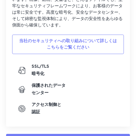
15
15
15
15
15
15
15
15
牢なセキュリティフレームワークにより、お客様のデータ
16
16
16
16
16
16
16
16
は常に安全です。高度な暗号化、安全なデータセンター、
そして綿密な監視体制により、データの安全性をあらゆる
17
17
17
17
17
17
17
17
側面から確保しています。
18
18
18
18
18
18
18
18
19
19
19
19
19
19
19
19
当社のセキュリティへの取り組みについて詳しくは
こちらをご覧ください
20
20
20
20
20
20
20
20
21
21
21
21
21
21
21
21
SSL/TLS
22
22
22
22
22
22
22
22
暗号化
23
23
23
23
23
23
23
23
保護されたデータ
24
24
24
24
24
24
センター
25
25
25
25
25
25
アクセス制御と
認証
26
26
26
26
26
26
27
27
27
27
27
27
28
28
28
28
28
28