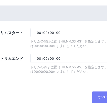
トリムスタート
00
:
00
:
00
.
00
トリムの開始位置（HH:MM:SS.MS）を指定しま
は00:00:00.00のままにしてください。
00
00
00
00
01
01
01
01
トリムエンド
00
:
00
:
00
.
00
02
02
02
02
トリムの終了位置（HH:MM:SS.MS）を指定しま
は00:00:00.00のままにしてください。
03
03
03
03
00
00
00
00
04
04
04
04
01
01
01
01
05
05
05
05
02
02
02
02
すべ
06
06
06
06
03
03
03
03