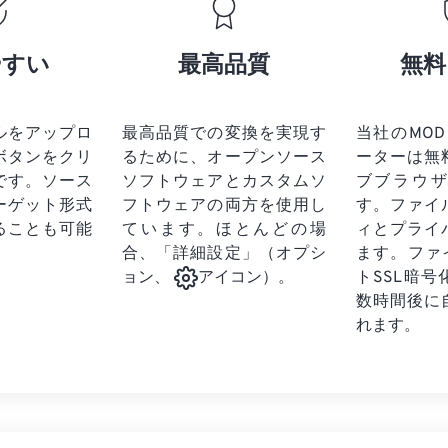
17
17
17
17
21
21
21
21
18
18
18
18
やすい
最高品質
無料
22
22
22
22
19
19
19
19
23
23
23
23
20
20
20
20
24
24
24
ルをアップロ
最高品質での変換を実現す
当社のMOD 
21
21
21
21
ボタンをクリ
るために、オープンソース
ーターは無
25
25
25
22
22
22
22
です。
ソース
ソフトウェアとカスタムソ
ブブラウ
26
26
26
ーゲット形式
フトウェアの両方を使用し
23
23
23
23
す。ファイ
ることも可能
ています。ほとんどの場
ィとプライ
27
27
27
24
24
24
合、「詳細設定」（オプシ
ます。ファ
28
28
28
25
25
25
トSSL暗
ョン、
アイコン）。
29
29
29
数時間後に
26
26
26
れます。
30
30
30
27
27
27
31
31
31
28
28
28
32
32
32
29
29
29
33
33
33
30
30
30