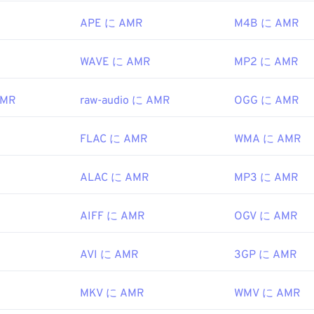
47
47
47
44
44
44
APE に AMR
M4B に AMR
48
48
48
45
45
45
ipedia.org/wiki/Adaptive_Multi-Rate_audio_codec
49
49
49
WAVE に AMR
MP2 に AMR
46
46
46
i.org/
50
50
50
47
47
47
AMR
raw-audio に AMR
OGG に AMR
51
51
51
48
48
48
52
52
52
49
49
49
FLAC に AMR
WMA に AMR
53
53
53
50
50
50
ALAC に AMR
MP3 に AMR
54
54
54
51
51
51
55
55
55
52
52
52
AIFF に AMR
OGV に AMR
56
56
56
53
53
53
57
57
57
AVI に AMR
54
54
54
3GP に AMR
58
58
58
55
55
55
MKV に AMR
WMV に AMR
59
59
59
56
56
56