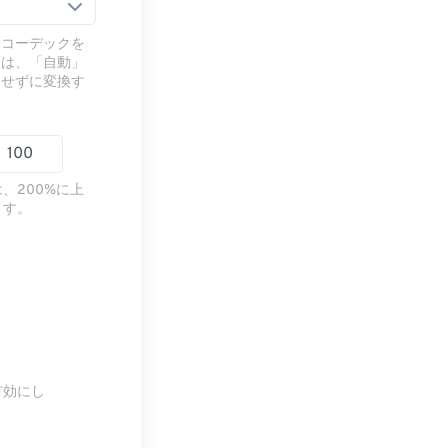
るコーデックを
には、「自動」
ドせずに変換す
、200%に上
ます。
有効にし