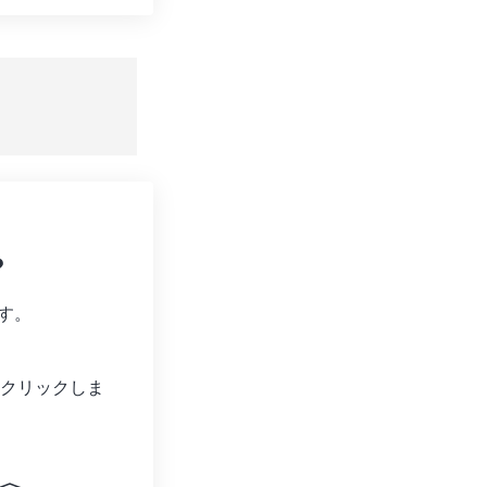
ョンをリセット
適用
て保存
?
す。
クリックしま