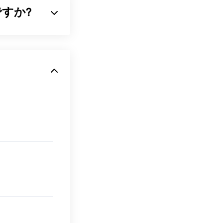
何ですか?
音声ファイルで
適です。GSM
ほとんどの
3Gモ
ckTime
、
Rファイルを開
す。AMRファ
していません。