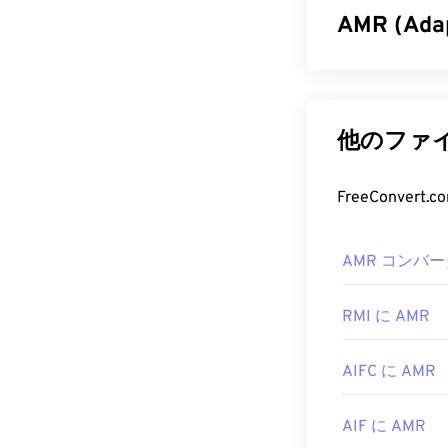
AMR (Ad
アダプティブ・
す。AMR音声
（Global Syste
他のファイ
Telecommunic
AMR フ
FreeConve
AMRファイル
AMR コンバー
バイル
デバイス
RealPlayer
、
X
RMI に AMR
無料のオーデ
くことができます
AIFC に AMR
イルは圧縮率
開発元:
第3世代
AIF に AMR
初回リリース:
1