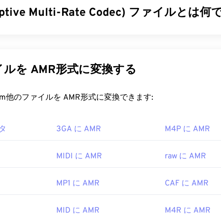
aptive Multi-Rate Codec) ファイルとは
34
34
34
31
31
31
35
35
35
32
32
32
マルチレート（AMR）は、
音声符号化
によく用いられる圧縮
36
36
36
33
33
33
コーデックは狭帯域信号に特化しており、音声録音やラジオに最
37
37
37
m for Mobile Communications）
や
UMTS（Universal Mobile
34
34
34
ルを AMR形式に変換する
ations System）
で広く使用されています。
38
38
38
35
35
35
39
39
39
ァイルを開くにはどうすればいいですか?
rt.com他のファイルを AMR形式に変換できます:
36
36
36
40
40
40
37
37
37
はMMSメッセージングを含む携帯電話でよく使用されるため、
タ
3GA に AMR
41
41
41
M4P に AMR
で開くことができます。AMRは
38
VLCメディアプレーヤー
38
38
、
Qui
ine
でも開くことができます。
42
42
42
39
39
39
MIDI に AMR
raw に AMR
ィオ編集ソフトウェア
Audacity
などの他のソフトウェアでもAM
43
43
43
40
40
40
。Audacityは
SourceForge.net
から簡単にダウンロードできま
44
44
44
41
41
41
MP1 に AMR
CAF に AMR
が高く、狭帯域信号に特化しているため、音楽ファイルには適
45
45
45
42
42
42
パートナーシッププロジェクト (3GPP)
MID に AMR
M4R に AMR
46
46
46
43
43
43
999