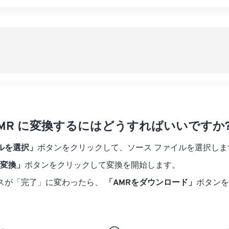
07
07
07
07
04
04
04
04
すべてのオプシ
08
08
08
08
05
05
05
05
プリセットから
09
09
09
09
06
06
06
06
10
10
10
10
07
07
07
07
プリセットとし
11
11
11
11
08
08
08
08
12
12
12
12
09
09
09
09
13
13
13
13
10
10
10
10
14
14
14
14
 AMR に変換するにはどうすればいいですか
11
11
11
11
15
15
15
15
12
12
12
12
ルを選択」
ボタンをクリックして、ソース ファイルを選択しま
16
16
16
16
13
13
13
13
に変換」
ボタンをクリックして変換を開始します。
17
17
17
17
14
14
14
14
スが「完了」に変わったら、
「AMRをダウンロード」
ボタンを
18
18
18
18
15
15
15
15
19
19
19
19
16
16
16
16
20
20
20
20