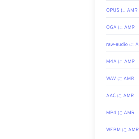
役立つリンク:
OPUS に AMR
https://en.wik
OGA に AMR
https://www.ets
raw-audio に 
M4A に AMR
WAV に AMR
AAC に AMR
MP4 に AMR
WEBM に AMR