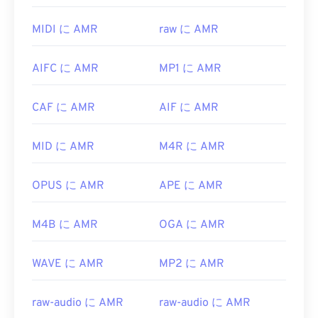
があります。
話でよく使用されるため、ほとんどの
3Gモバイル
デバイスで開くことができます。AMRは
VLCメディ
MicrosoftブラウザにはWebM
コーデック
が組み込ま
MIDI に AMR
raw に AMR
アプレーヤー
、
QuickTime
、
RealPlayer
、
Xine
で
れていません。そのため、
コーデックは
別途インス
も開くことができます。
トールする必要があります。ただし、ほとんどのブ
AIFC に AMR
MP1 に AMR
ラウザはWEBMファイルをサポートしています。
無料のオーディオ編集ソフトウェア
Audacity
などの
他のソフトウェアでもAMRファイルを開くことが
開発元:
Google
、
CoreCodec, Inc.
CAF に AMR
AIF に AMR
できます。Audacityは
SourceForge.net
から簡単に
初回リリース:
2010
ダウンロードできます。AMRファイルは圧縮率が
MID に AMR
M4R に AMR
高く、狭帯域信号に特化しているため、音楽ファイ
役立つリンク:
ルには適していません。
https://en.wikipedia.org/wiki/WebM
OPUS に AMR
APE に AMR
開発元:
第3世代パートナーシッププロジェクト
https://tools.google.com/dlpage/webmmf/
(3GPP)
M4B に AMR
OGA に AMR
初回リリース:
1999
役立つリンク:
WAVE に AMR
MP2 に AMR
https://en.wikipedia.org/wiki/Adaptive_Multi-
Rate_audio_codec
raw-audio に AMR
raw-audio に AMR