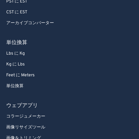
PST に EST
72
72
CST に EST
73
73
アーカイブコンバーター
74
74
75
75
単位換算
76
76
Lbs に Kg
77
77
Kg に Lbs
78
78
Feet に Meters
79
79
単位換算
80
80
81
81
ウェブアプリ
82
82
コラージュメーカー
83
83
画像リサイズツール
84
84
画像をトリミング