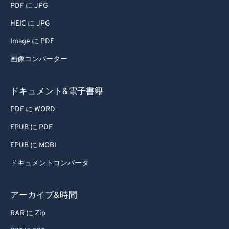
58
58
58
58
58
58
PDF に JPG
59
59
59
59
59
59
HEIC に JPG
60
60
Image に PDF
61
61
画像コンバーター
62
62
63
63
ドキュメント&電子書籍
64
64
PDF に WORD
65
65
EPUB に PDF
66
66
EPUB に MOBI
67
67
ドキュメントコンバータ
68
68
69
69
アーカイブ&時間
70
70
RAR に Zip
71
71