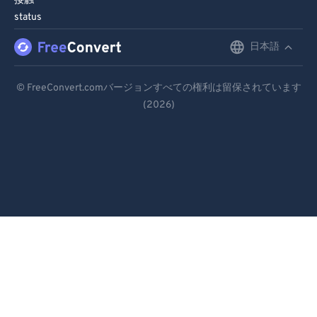
接触
98
98
status
99
99
日本語
English
Deutsch
© FreeConvert.comバージョンすべての権利は留保されています
(2026)
Español
Français
Português
Italiano
Dutch
日本語
简体中文
繁體中文