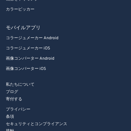
85
85
カラーピッカー
86
86
87
87
モバイルアプリ
88
88
コラージュメーカー Android
89
89
コラージュメーカー iOS
90
90
画像コンバーター Android
91
91
画像コンバーター iOS
92
92
私たちについて
93
93
ブログ
94
94
寄付する
95
95
プライバシー
96
96
条項
セキュリティとコンプライアンス
97
97