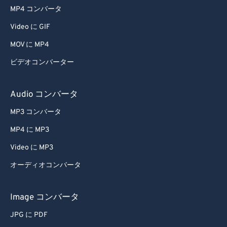
45
45
45
45
45
45
MP4 コンバータ
46
46
46
46
46
46
Video に GIF
47
47
47
47
47
47
MOV に MP4
48
48
48
48
48
48
ビデオコンバーター
49
49
49
49
49
49
50
50
50
50
50
50
Audio コンバータ
51
51
51
51
51
51
MP3 コンバータ
52
52
52
52
52
52
MP4 に MP3
53
53
53
53
53
53
Video に MP3
54
54
54
54
54
54
オーディオコンバータ
55
55
55
55
55
55
56
56
56
56
56
56
Image コンバータ
57
57
57
57
57
57
JPG に PDF