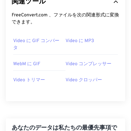
関連ツール
06
06
06
06
06
06
06
06
FreeConvert.com 、ファイルを次の関連形式に変換
07
07
07
07
07
07
07
07
できます。
08
08
08
08
08
08
08
08
09
09
09
09
09
09
09
09
Video に GIF コンバー
Video に MP3
10
10
10
10
10
10
10
10
タ
11
11
11
11
11
11
11
11
WebM に GIF
Video コンプレッサー
12
12
12
12
12
12
12
12
13
13
13
13
13
13
13
13
Video トリマー
Video クロッパー
14
14
14
14
14
14
14
14
15
15
15
15
15
15
15
15
16
16
16
16
16
16
16
16
17
17
17
17
17
17
17
17
18
18
18
18
18
18
18
18
あなたのデータは私たちの最優先事項で