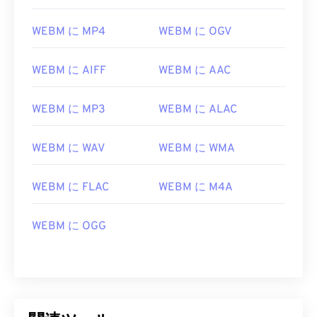
WEBM に MP4
WEBM に OGV
WEBM に AIFF
WEBM に AAC
WEBM に MP3
WEBM に ALAC
00
00
00
00
00
00
00
00
WEBM に WAV
WEBM に WMA
WEBM に FLAC
WEBM に M4A
00
00
00
00
00
00
00
00
01
01
01
01
01
01
01
01
WEBM に OGG
02
02
02
02
02
02
02
02
03
03
03
03
03
03
03
03
04
04
04
04
04
04
04
04
05
05
05
05
05
05
05
05