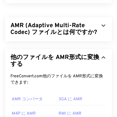
WebM（WEBM）は、Web向けに設計された
フリー
ライセンスの
ファイルコンテナです。特に、当初は
HTML5との互換性を考慮して設計されました。チ
AMR (Adaptive Multi-Rate
ャプター、キャプション、字幕、メタデータタグ、
ストリーミング、添付ファイル、3Dコーデック、
Codec) ファイルとは何ですか?
3Dコンテナ、ハードウェアプレーヤーをサポート
しています。WEBMは、ビデオストリームを
VP8
ま
アダプティブ・マルチレート（AMR）は、
音声符
たは
VP9
コーデックで圧縮し、オーディオを
Vorbis
号化
によく用いられる圧縮音声ファイルです。
または
他のファイルを AMR形式に変換
Opus
コーデックで圧縮します。
AMR音声コーデックは狭帯域信号に特化してお
り、音声録音やラジオに最適です。GSM
する
（Global
WEBM ファイルを開くにはどうす
System for Mobile Communications）
や
ればいいですか?
UMTS（Universal Mobile Telecommunications
FreeConvert.com他のファイルを AMR形式に変換
System）
で広く使用されています。
できます:
VLCメディアプレーヤー
と
MPlayerは
、どのオペレ
ーティングシステム（OS）でもWEBMファイルを
AMR ファイルを開くにはどうすれ
開くことができます。WEBMファイルを開くのに適
AMR コンバータ
3GA に AMR
ばいいですか?
した他の選択肢としては、Microsoft Windows OS
の場合は
Winamp
、Mac OS Xの場合は
Elmediaなど
AMRファイルはMMSメッセージングを含む携帯電
M4P に AMR
RMI に AMR