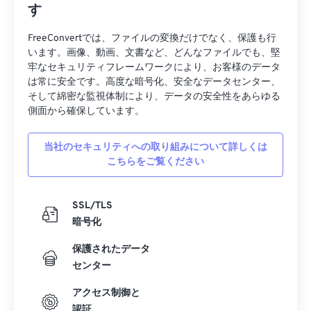
す
19
19
19
19
19
19
19
19
20
20
20
20
20
20
20
20
FreeConvertでは、ファイルの変換だけでなく、保護も行
います。画像、動画、文書など、どんなファイルでも、堅
21
21
21
21
21
21
21
21
牢なセキュリティフレームワークにより、お客様のデータ
は常に安全です。高度な暗号化、安全なデータセンター、
22
22
22
22
22
22
22
22
そして綿密な監視体制により、データの安全性をあらゆる
23
23
23
23
23
23
23
23
側面から確保しています。
24
24
24
24
24
24
当社のセキュリティへの取り組みについて詳しくは
25
25
25
25
25
25
こちらをご覧ください
26
26
26
26
26
26
27
27
27
27
27
27
SSL/TLS
暗号化
28
28
28
28
28
28
29
29
29
29
29
29
保護されたデータ
センター
30
30
30
30
30
30
アクセス制御と
31
31
31
31
31
31
認証