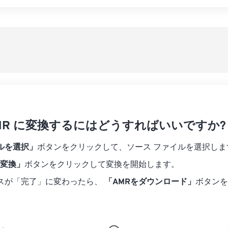
07
07
07
07
04
04
04
04
すべてのオプシ
08
08
08
08
05
05
05
05
プリセットから
09
09
09
09
06
06
06
06
10
10
10
10
07
07
07
07
プリセットとし
11
11
11
11
08
08
08
08
12
12
12
12
09
09
09
09
13
13
13
13
10
10
10
10
14
14
14
14
 AMR に変換するにはどうすればいいですか?
11
11
11
11
15
15
15
15
12
12
12
12
ルを選択」
ボタンをクリックして、ソース ファイルを選択しま
16
16
16
16
13
13
13
13
に変換」
ボタンをクリックして変換を開始します。
17
17
17
17
14
14
14
14
スが「完了」に変わったら、
「AMRをダウンロード」
ボタンを
18
18
18
18
15
15
15
15
19
19
19
19
16
16
16
16
20
20
20
20