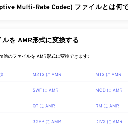
aptive Multi-Rate Codec) ファイルとは
34
34
34
31
31
31
35
35
35
32
32
32
マルチレート（AMR）は、
音声符号化
によく用いられる圧縮
36
36
36
33
33
33
コーデックは狭帯域信号に特化しており、音声録音やラジオに最
37
37
37
m for Mobile Communications）
や
UMTS（Universal Mobile
34
34
34
ルを AMR形式に変換する
ations System）
で広く使用されています。
38
38
38
35
35
35
39
39
39
ァイルを開くにはどうすればいいですか?
rt.com他のファイルを AMR形式に変換できます:
36
36
36
40
40
40
37
37
37
はMMSメッセージングを含む携帯電話でよく使用されるため、
タ
M2TS に AMR
41
41
41
MTS に AMR
で開くことができます。AMRは
38
VLCメディアプレーヤー
38
38
、
Qui
ine
でも開くことができます。
42
42
42
39
39
39
SWF に AMR
MOD に AMR
ィオ編集ソフトウェア
Audacity
などの他のソフトウェアでもAM
43
43
43
40
40
40
。Audacityは
SourceForge.net
から簡単にダウンロードできま
44
44
44
41
41
41
QT に AMR
RM に AMR
が高く、狭帯域信号に特化しているため、音楽ファイルには適
45
45
45
42
42
42
パートナーシッププロジェクト (3GPP)
3GPP に AMR
DIVX に AMR
46
46
46
43
43
43
999