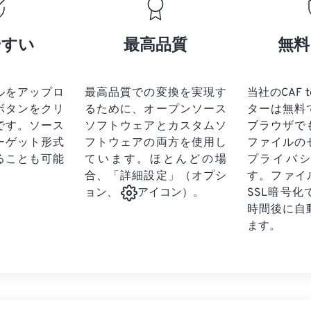
17
17
17
17
21
21
21
21
18
18
18
18
やすい
最高品質
無料
22
22
22
22
19
19
19
19
23
23
23
23
20
20
20
20
24
24
24
ルをアップロ
最高品質での変換を実現す
当社のCAF 
21
21
21
21
ボタンをクリ
るために、オープンソース
ターは無料
25
25
25
22
22
22
22
です。
ソース
ソフトウェアとカスタムソ
ブラウザで
26
26
26
ーゲット形式
フトウェアの両方を使用し
23
23
23
23
ファイルの
ることも可能
ています。ほとんどの場
プライバ
27
27
27
24
24
24
合、「詳細設定」（オプシ
す。ファイ
28
28
28
25
25
25
SSL暗号
ョン、
アイコン）。
29
29
29
時間後に自
26
26
26
ます。
30
30
30
27
27
27
31
31
31
28
28
28
32
32
32
29
29
29
33
33
33
30
30
30