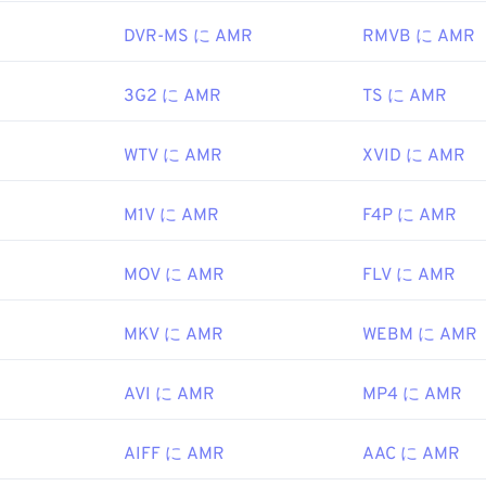
47
47
47
44
44
44
DVR-MS に AMR
RMVB に AMR
48
48
48
45
45
45
ipedia.org/wiki/Adaptive_Multi-Rate_audio_codec
49
49
49
3G2 に AMR
TS に AMR
46
46
46
i.org/
50
50
50
47
47
47
WTV に AMR
XVID に AMR
51
51
51
48
48
48
52
52
52
49
49
49
M1V に AMR
F4P に AMR
53
53
53
50
50
50
MOV に AMR
FLV に AMR
54
54
54
51
51
51
55
55
55
52
52
52
MKV に AMR
WEBM に AMR
56
56
56
53
53
53
57
57
57
AVI に AMR
54
54
54
MP4 に AMR
58
58
58
55
55
55
AIFF に AMR
AAC に AMR
59
59
59
56
56
56