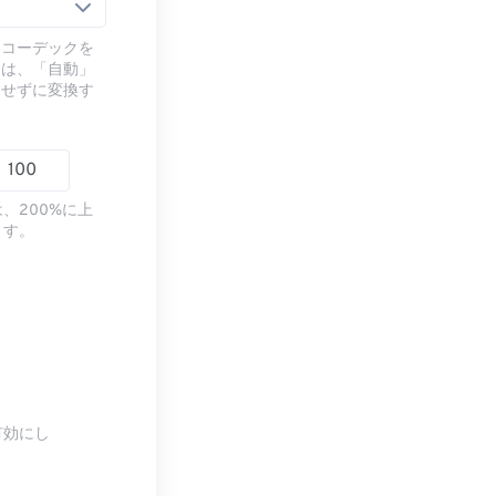
るコーデックを
には、「自動」
ドせずに変換す
、200%に上
ます。
有効にし