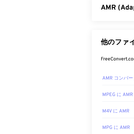
AMR (Ad
アダプティブ・
す。AMR音声
（Global Syste
他のファイ
Telecommunic
AMR フ
FreeConve
AMRファイル
AMR コンバー
バイル
デバイス
RealPlayer
、
X
MPEG に AMR
無料のオーデ
くことができます
M4V に AMR
イルは圧縮率
開発元:
第3世代
MPG に AMR
初回リリース:
1