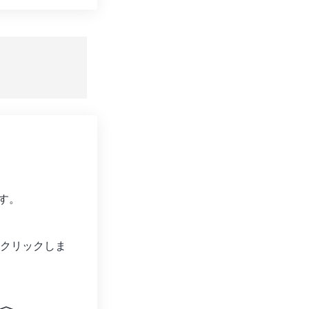
ョンをリセット
適用
て保存
す。
クリックしま