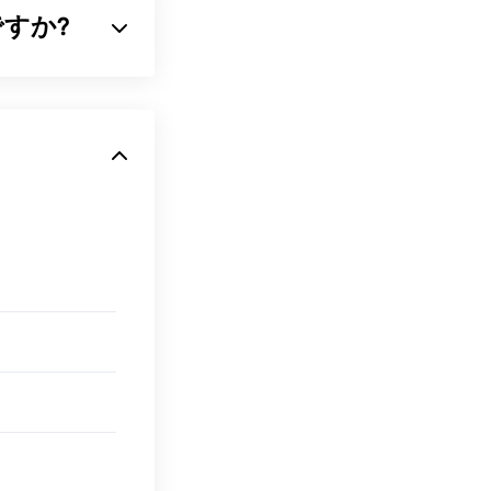
何ですか?
音声ファイルで
適です。GSM
ほとんどの
3Gモ
ckTime
、
Rファイルを開
す。AMRファ
していません。