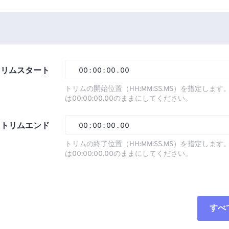
トリムスタート
00
:
00
:
00
.
00
トリムの開始位置（HH:MM:SS.MS）を指定しま
は00:00:00.00のままにしてください。
00
00
00
00
01
01
01
01
トリムエンド
00
:
00
:
00
.
00
02
02
02
02
トリムの終了位置（HH:MM:SS.MS）を指定しま
は00:00:00.00のままにしてください。
03
03
03
03
00
00
00
00
04
04
04
04
01
01
01
01
05
05
05
05
02
02
02
02
すべ
06
06
06
06
03
03
03
03