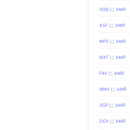
役立つリンク:
VOB に AMR
https://en.wik
ASF に AMR
https://www.ets
MPV に AMR
MXF に AMR
F4V に AMR
WMV に AMR
3GP に AMR
OGV に AMR