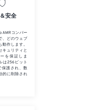
＆安全
to AMRコンバー
で、どのウェブ
も動作します。
セキュリティと
シーを保証しま
ルは256ビット
化で保護され、数
動的に削除され