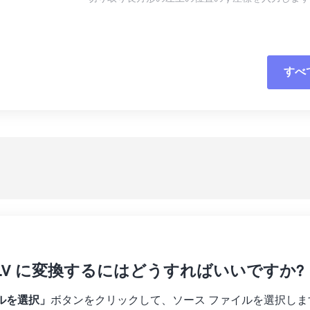
16
16
16
16
13
13
13
13
17
17
17
17
14
14
14
14
18
18
18
18
15
15
15
15
すべ
すべてのオプシ
19
19
19
19
16
16
16
16
20
20
20
20
17
17
17
17
プリセットから
21
21
21
21
18
18
18
18
プリセットとし
22
22
22
22
19
19
19
19
23
23
23
23
20
20
20
20
24
24
24
21
21
21
21
25
25
25
22
22
22
22
26
26
26
23
23
23
23
27
27
27
 FLV に変換するにはどうすればいいですか?
24
24
24
28
28
28
25
25
25
ルを選択」
ボタンをクリックして、ソース ファイルを選択しま