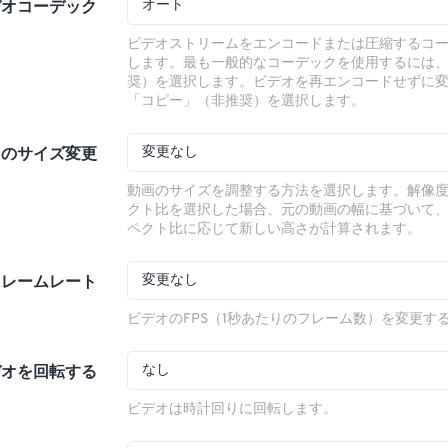
オート
デオコーデック
ビデオストリームをエンコードまたは圧縮するコ
します。最も一般的なコーデックを使用するには
奨）を選択します。ビデオを再エンコードせずに
「コピー」（非推奨）を選択します。
変更なし
オのサイズ変更
動画のサイズを調整する方法を選択します。解像
クト比を選択した場合、元の動画の幅に基づいて
ペクト比に応じて新しい高さが計算されます。
変更なし
フレームレート
ビデオのFPS（1秒あたりのフレーム数）を変更す
なし
デオを回転する
ビデオは時計回りに回転します。