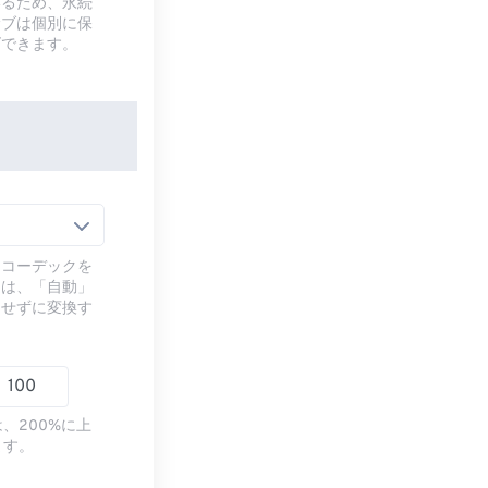
いるため、永続
サブは個別に保
ズできます。
るコーデックを
には、「自動」
ドせずに変換す
、200%に上
ます。