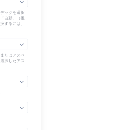
ーデックを選択
、「自動」（推
変換するには、
度またはアスペ
、選択したアス
る