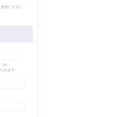
す。無効にするに
（0～
てられます。
す。