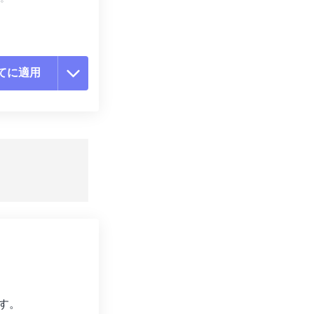
てに適用
ョンをリセット
適用
て保存
す。