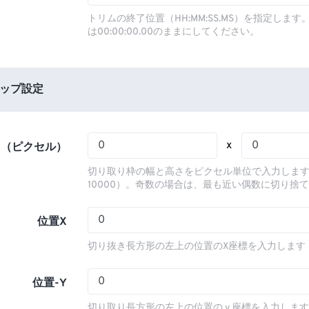
03
03
03
03
00
00
00
00
トリムの終了位置（HH:MM:SS.MS）を指定しま
は00:00:00.00のままにしてください。
04
04
04
04
01
01
01
01
05
05
05
05
02
02
02
02
06
06
06
06
03
03
03
03
ップ設定
07
07
07
07
04
04
04
04
08
08
08
08
05
05
05
05
x
さ（ピクセル）
09
09
09
09
06
06
06
06
切り取り枠の幅と高さをピクセル単位で入力します
10
10
10
10
07
07
07
07
10000）。奇数の場合は、最も近い偶数に切り捨
11
11
11
11
08
08
08
08
位置X
12
12
12
12
09
09
09
09
切り抜き長方形の左上の位置のX座標を入力します
13
13
13
13
10
10
10
10
14
14
14
14
11
11
11
11
位置-Y
15
15
15
15
12
12
12
12
切り取り長方形の左上の位置の y 座標を入力しま