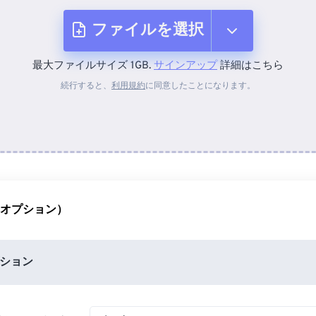
ファイルを選択
最大ファイルサイズ 1GB.
サインアップ
詳細はこちら
デバイスから
続行すると、
利用規約
に同意したことになります。
Dropboxから
Googleドライブから
（オプション）
OneDriveから
ション
URLから