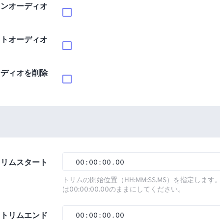
インオーディオ
ウトオーディオ
ーディオを削除
トリムスタート
00
:
00
:
00
.
00
00
00
00
00
トリムの開始位置（HH:MM:SS.MS）を指定しま
は00:00:00.00のままにしてください。
01
01
01
01
02
02
02
02
トリムエンド
00
:
00
:
00
.
00