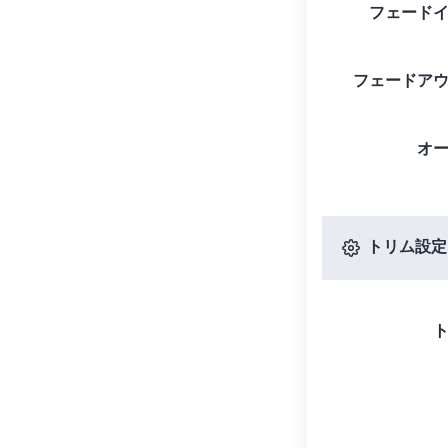
フェード
フェードア
オ
トリム設定