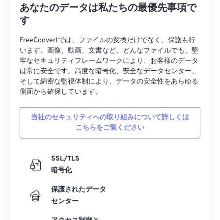
あなたのデータは私たちの最優先事項で
38
38
38
38
38
38
す
39
39
39
39
39
39
FreeConvertでは、ファイルの変換だけでなく、保護も行
40
40
40
40
40
40
います。画像、動画、文書など、どんなファイルでも、堅
41
41
41
41
41
41
牢なセキュリティフレームワークにより、お客様のデータ
は常に安全です。高度な暗号化、安全なデータセンター、
42
42
42
42
42
42
そして綿密な監視体制により、データの安全性をあらゆる
側面から確保しています。
43
43
43
43
43
43
44
44
44
44
44
44
当社のセキュリティへの取り組みについて詳しくは
45
45
45
45
45
45
こちらをご覧ください
46
46
46
46
46
46
SSL/TLS
47
47
47
47
47
47
暗号化
48
48
48
48
48
48
保護されたデータ
49
49
49
49
49
49
センター
50
50
50
50
50
50