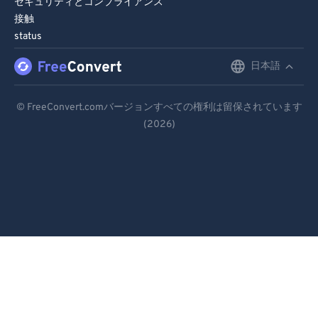
セキュリティとコンプライアンス
接触
status
日本語
English
Deutsch
© FreeConvert.comバージョンすべての権利は留保されています
(2026)
Español
Français
Português
Italiano
Dutch
日本語
简体中文