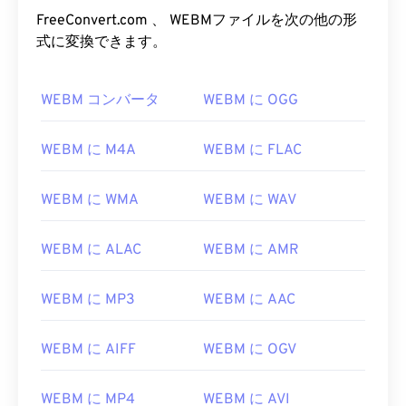
FreeConvert.com 、 WEBMファイルを次の他の形
式に変換できます。
00
00
00
00
00
00
00
00
01
01
01
01
01
01
01
01
WEBM コンバータ
WEBM に OGG
02
02
02
02
02
02
02
02
WEBM に M4A
WEBM に FLAC
03
03
03
03
03
03
03
03
04
04
04
04
04
04
04
04
WEBM に WMA
WEBM に WAV
05
05
05
05
05
05
05
05
WEBM に ALAC
WEBM に AMR
06
06
06
06
06
06
06
06
07
07
07
07
07
07
07
07
WEBM に MP3
WEBM に AAC
08
08
08
08
08
08
08
08
09
09
09
09
09
09
09
09
WEBM に AIFF
WEBM に OGV
10
10
10
10
10
10
10
10
WEBM に MP4
WEBM に AVI