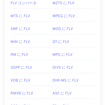
開くことができます。WEBMファイルを開くのに適
FLV コンバータ
M2TS に FLV
した他の選択肢としては、Microsoft Windows OS
FLV ファイルを開くにはどうすれ
の場合は
Winamp
、Mac OS Xの場合は
Elmediaなど
ばいいですか?
MTS に FLV
MPEG に FLV
があります。
FLVはデフォルトで
Adobe
製品、つまり
Animate
MicrosoftブラウザにはWebM
コーデック
が組み込ま
SWF に FLV
MOD に FLV
Creative Cloud
（Animate CC）と
Flash
で開きま
れていません。そのため、
コーデックは
別途インス
す。Adobe Flashバージョン7以降で最適に開きま
トールする必要があります。ただし、ほとんどのブ
M4V に FLV
QT に FLV
す。FLVはチャプターや字幕をサポートしていませ
ラウザはWEBMファイルをサポートしています。
んが、メタデータタグはサポートしています。
開発元:
Google
、
CoreCodec, Inc.
RM に FLV
MPG に FLV
FLVはオープンスタンダードに基づいているため、
初回リリース:
2010
Adobe以外の多くの製品で開くことができます。
3GPP に FLV
DIVX に FLV
FLVを開くことができる
他
のプログラムには
、VLC
役立つリンク:
メディアプレーヤー
、
Zoom Player
、
https://en.wikipedia.org/wiki/WebM
RealNetworks RealPlayer Cloud
、
Eltima Elmedia
VOB に FLV
DVR-MS に FLV
https://tools.google.com/dlpage/webmmf/
Player
などがあります。
開発元:
Adob​​e
RMVB に FLV
ASF に FLV
初回リリース:
2003年