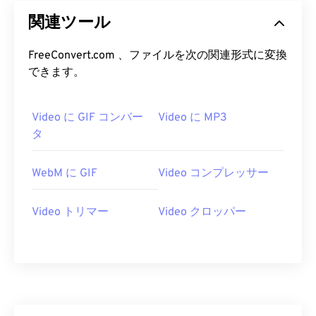
25
25
25
25
25
25
関連ツール
26
26
26
26
26
26
FreeConvert.com 、ファイルを次の関連形式に変換
27
27
27
27
27
27
できます。
28
28
28
28
28
28
29
29
29
29
29
29
Video に GIF コンバー
Video に MP3
タ
30
30
30
30
30
30
31
31
31
31
31
31
WebM に GIF
Video コンプレッサー
32
32
32
32
32
32
33
33
33
33
33
33
Video トリマー
Video クロッパー
34
34
34
34
34
34
35
35
35
35
35
35
36
36
36
36
36
36
37
37
37
37
37
37