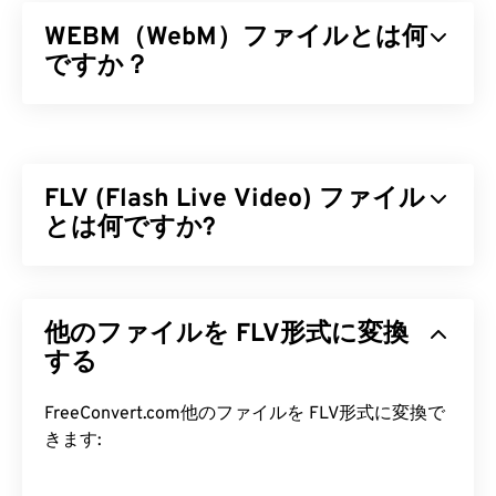
WEBM（WebM）ファイルとは何
ですか？
WebM（WEBM）は、Web向けに設計された
フリー
ライセンスの
ファイルコンテナです。特に、当初は
HTML5との互換性を考慮して設計されました。チ
FLV (Flash Live Video) ファイル
ャプター、キャプション、字幕、メタデータタグ、
ストリーミング、添付ファイル、3Dコーデック、
とは何ですか?
3Dコンテナ、ハードウェアプレーヤーをサポート
しています。WEBMは、ビデオストリームを
VP8
ま
Flash Live Video（FLV）は、その名の通り
Flash
ビ
たは
VP9
コーデックで圧縮し、オーディオを
Vorbis
デオの一種です。高品質で同期の取れたマルチメデ
または
他のファイルを FLV形式に変換
Opus
コーデックで圧縮します。
ィアコンテンツを、主にインターネット経由で配信
する人気のフォーマットです。メディアコンテナと
する
WEBM ファイルを開くにはどうす
しても機能するため、
コーデック
を使用してファイ
ればいいですか?
ルサイズを圧縮します。FLVは、ISOベースメディ
FreeConvert.com他のファイルを FLV形式に変換で
アファイルフォーマットとも呼ばれるオープンスタ
きます:
VLCメディアプレーヤー
と
MPlayerは
、どのオペレ
ンダード
ISO/IEC 14496-12:2008
を採用しており、
ーティングシステム（OS）でもWEBMファイルを
柔軟性と独立性という利点があります。