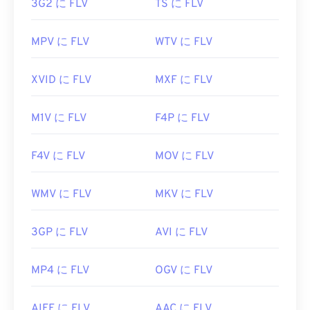
3G2 に FLV
TS に FLV
役立つリンク:
https://en.wikipedia.org/wiki/Flash_Video
MPV に FLV
WTV に FLV
https://www.lifewire.com/flv-file
XVID に FLV
MXF に FLV
M1V に FLV
F4P に FLV
F4V に FLV
MOV に FLV
WMV に FLV
MKV に FLV
3GP に FLV
AVI に FLV
MP4 に FLV
OGV に FLV
AIFF に FLV
AAC に FLV