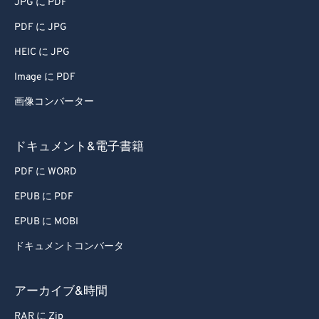
77
77
JPG に PDF
78
78
PDF に JPG
79
79
HEIC に JPG
80
80
Image に PDF
81
81
画像コンバーター
82
82
ドキュメント&電子書籍
83
83
84
84
PDF に WORD
85
85
EPUB に PDF
86
86
EPUB に MOBI
87
87
ドキュメントコンバータ
88
88
アーカイブ&時間
89
89
RAR に Zip
90
90