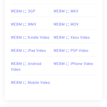
11
11
11
11
11
11
11
11
12
12
12
12
12
12
12
12
WEBM に 3GP
WEBM に MKV
13
13
13
13
13
13
13
13
14
14
14
14
14
14
14
14
WEBM に WMV
WEBM に MOV
15
15
15
15
15
15
15
15
WEBM に Kindle Video
WEBM に Xbox Video
16
16
16
16
16
16
16
16
17
17
17
17
17
17
17
17
WEBM に iPad Video
WEBM に PSP Video
18
18
18
18
18
18
18
18
WEBM に Android
WEBM に iPhone Video
19
19
19
19
19
19
19
19
Video
20
20
20
20
20
20
20
20
21
21
21
21
21
21
21
21
WEBM に Mobile Video
22
22
22
22
22
22
22
22
23
23
23
23
23
23
23
23
24
24
24
24
24
24