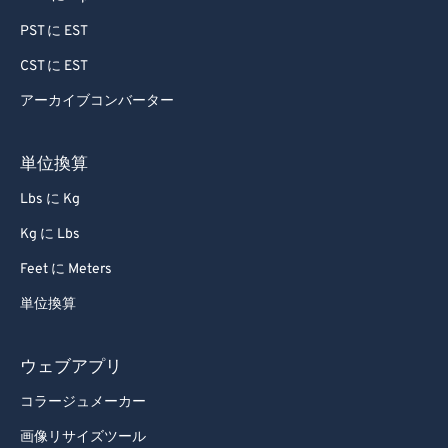
91
91
PST に EST
92
92
CST に EST
93
93
アーカイブコンバーター
94
94
単位換算
95
95
Lbs に Kg
96
96
Kg に Lbs
97
97
98
98
Feet に Meters
99
99
単位換算
ウェブアプリ
コラージュメーカー
画像リサイズツール