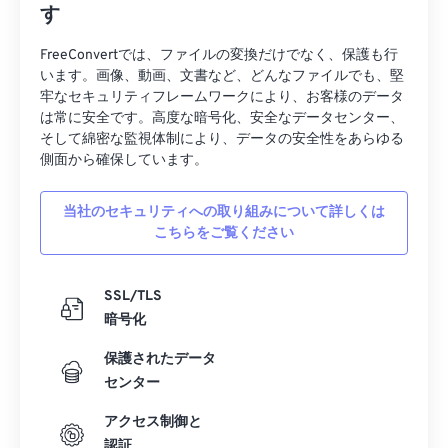
す
19
19
19
19
19
19
19
19
20
20
20
20
20
20
20
20
FreeConvertでは、ファイルの変換だけでなく、保護も行
います。画像、動画、文書など、どんなファイルでも、堅
21
21
21
21
21
21
21
21
牢なセキュリティフレームワークにより、お客様のデータ
は常に安全です。高度な暗号化、安全なデータセンター、
22
22
22
22
22
22
22
22
そして綿密な監視体制により、データの安全性をあらゆる
23
23
23
23
23
23
23
23
側面から確保しています。
24
24
24
24
24
24
当社のセキュリティへの取り組みについて詳しくは
25
25
25
25
25
25
こちらをご覧ください
26
26
26
26
26
26
27
27
27
27
27
27
SSL/TLS
暗号化
28
28
28
28
28
28
29
29
29
29
29
29
保護されたデータ
センター
30
30
30
30
30
30
アクセス制御と
31
31
31
31
31
31
認証