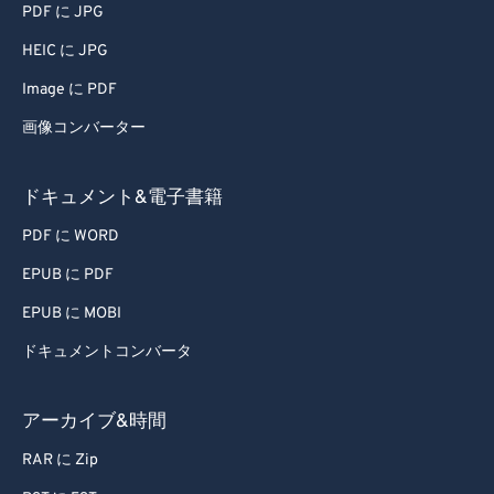
58
58
58
58
58
58
PDF に JPG
59
59
59
59
59
59
HEIC に JPG
60
60
Image に PDF
61
61
画像コンバーター
62
62
63
63
ドキュメント&電子書籍
64
64
PDF に WORD
65
65
EPUB に PDF
66
66
EPUB に MOBI
67
67
ドキュメントコンバータ
68
68
69
69
アーカイブ&時間
70
70
RAR に Zip
71
71