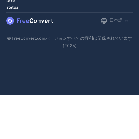
接触
98
98
status
99
99
日本語
English
Deutsch
© FreeConvert.comバージョンすべての権利は留保されています
(2026)
Español
Français
Português
Italiano
Dutch
日本語
简体中文
繁體中文