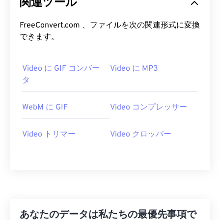
関連ツール
06
06
06
06
06
06
06
06
FreeConvert.com 、ファイルを次の関連形式に変換
07
07
07
07
07
07
07
07
できます。
08
08
08
08
08
08
08
08
09
09
09
09
09
09
09
09
Video に GIF コンバー
Video に MP3
10
10
10
10
10
10
10
10
タ
11
11
11
11
11
11
11
11
WebM に GIF
Video コンプレッサー
12
12
12
12
12
12
12
12
13
13
13
13
13
13
13
13
Video トリマー
Video クロッパー
14
14
14
14
14
14
14
14
15
15
15
15
15
15
15
15
16
16
16
16
16
16
16
16
17
17
17
17
17
17
17
17
18
18
18
18
18
18
18
18
あなたのデータは私たちの最優先事項で