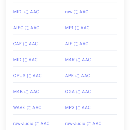
があります。
ばいいですか?
MicrosoftブラウザにはWebM
コーデック
が組み込ま
MIDI に AAC
raw に AAC
最良の結果を得るには、
VLCメディアプレーヤー
れていません。そのため、
コーデックは
別途インス
を使用してAACファイルを開いてください。また、
トールする必要があります。ただし、ほとんどのブ
AIFC に AAC
MP1 に AAC
AACは
iTunes
でもデフォルトで開きます。AACファ
ラウザはWEBMファイルをサポートしています。
イルは広く普及しており、他の多くのプログラムや
開発元:
Google
、
CoreCodec, Inc.
ソフトウェアでも開くことができます。
CAF に AAC
AIF に AAC
初回リリース:
2010
さらに、AAC ファイルはビデオ ゲームのオーディ
MID に AAC
M4R に AAC
オ ファイルとして使用されることが多いため、
役立つリンク:
Nintendo 3DS
や
Playstation 4
などのほとんどの一
https://en.wikipedia.org/wiki/WebM
般的なゲーム コンソールで開くことができます。
OPUS に AAC
APE に AAC
https://tools.google.com/dlpage/webmmf/
開発元:
ISO/IEC MPEGオーディオ委員会
M4B に AAC
OGA に AAC
初回リリース:
1997年
役立つリンク:
WAVE に AAC
MP2 に AAC
https://en.wikipedia.org/wiki/Advanced_Audio_Coding
https://www.iso.org/standard/43345.html?
raw-audio に AAC
raw-audio に AAC