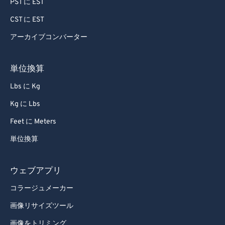
PST に EST
72
72
CST に EST
73
73
アーカイブコンバーター
74
74
75
75
単位換算
76
76
Lbs に Kg
77
77
Kg に Lbs
78
78
Feet に Meters
79
79
単位換算
80
80
81
81
ウェブアプリ
82
82
コラージュメーカー
83
83
画像リサイズツール
84
84
画像をトリミング