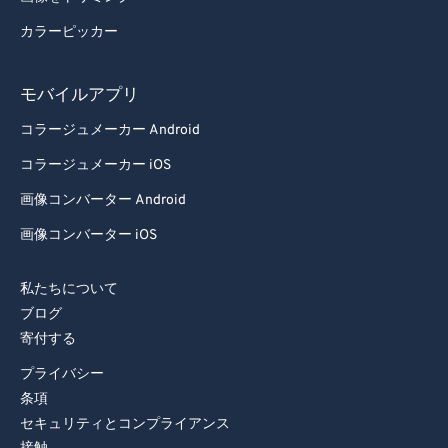
85
85
カラーピッカー
86
86
87
87
モバイルアプリ
88
88
コラージュメーカー Android
89
89
コラージュメーカー iOS
90
90
画像コンバーター Android
91
91
画像コンバーター iOS
92
92
私たちについて
93
93
ブログ
94
94
寄付する
95
95
プライバシー
96
96
条項
セキュリティとコンプライアンス
97
97