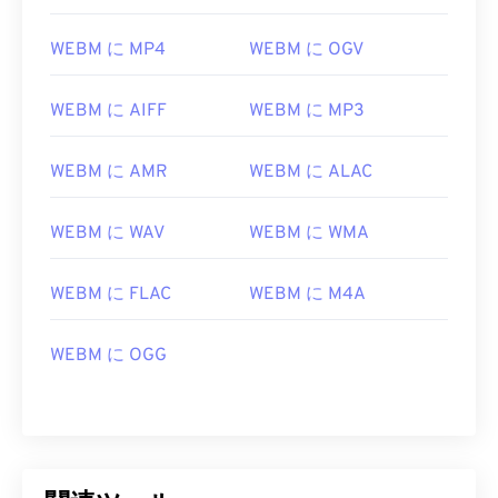
WEBM に MP4
WEBM に OGV
WEBM に AIFF
WEBM に MP3
WEBM に AMR
WEBM に ALAC
00
00
00
00
00
00
00
00
WEBM に WAV
WEBM に WMA
WEBM に FLAC
WEBM に M4A
00
00
00
00
00
00
00
00
01
01
01
01
01
01
01
01
WEBM に OGG
02
02
02
02
02
02
02
02
03
03
03
03
03
03
03
03
04
04
04
04
04
04
04
04
05
05
05
05
05
05
05
05