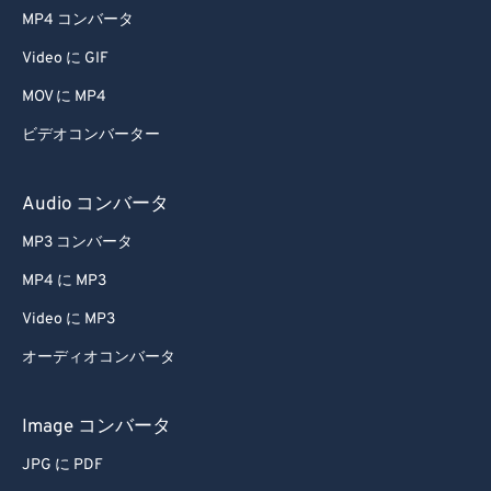
45
45
45
45
45
45
MP4 コンバータ
46
46
46
46
46
46
Video に GIF
47
47
47
47
47
47
MOV に MP4
48
48
48
48
48
48
ビデオコンバーター
49
49
49
49
49
49
50
50
50
50
50
50
Audio コンバータ
51
51
51
51
51
51
MP3 コンバータ
52
52
52
52
52
52
MP4 に MP3
53
53
53
53
53
53
Video に MP3
54
54
54
54
54
54
オーディオコンバータ
55
55
55
55
55
55
56
56
56
56
56
56
Image コンバータ
57
57
57
57
57
57
JPG に PDF