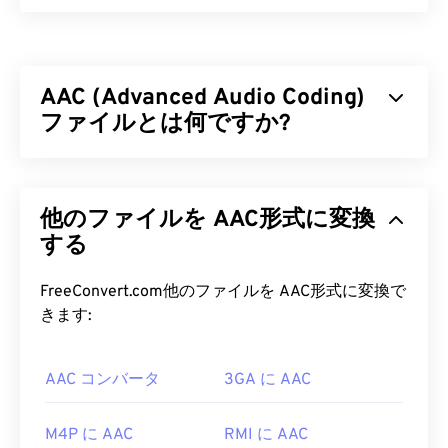
WebM（WEBM）は、Web向けに設計された
フリー
ライセンスの
ファイルコンテナです。特に、当初は
HTML5との互換性を考慮して設計されました。チ
AAC (Advanced Audio Coding)
ャプター、キャプション、字幕、メタデータタグ、
ストリーミング、添付ファイル、3Dコーデック、
ファイルとは何ですか?
3Dコンテナ、ハードウェアプレーヤーをサポート
しています。WEBMは、ビデオストリームを
VP8
ま
AAC（Advanced Audio Coding）は、
非可逆
圧縮に
たは
VP9
コーデックで圧縮し、オーディオを
Vorbis
よってファイルサイズを縮小するデジタルオーディ
または
他のファイルを AAC形式に変換
Opus
コーデックで圧縮します。
オファイル形式です。主な用途は、デジタルテレ
ビ、デジタルラジオ、インターネットストリーミン
する
WEBM ファイルを開くにはどうす
グです。iOS、
YouTube
、
Nintendo
、
PlayStation
ればいいですか?
の標準オーディオ形式です。ISO/
IECは
、
AAC
コ
FreeConvert.com他のファイルを AAC形式に変換で
ーデックを
MP3
の改良版として指定しました。こ
きます:
VLCメディアプレーヤー
と
MPlayerは
、どのオペレ
れは、AACコーデックがファイルサイズをより効率
ーティングシステム（OS）でもWEBMファイルを
的に圧縮しながら、非圧縮オーディオと
同等
の音質
開くことができます。WEBMファイルを開くのに適
AAC コンバータ
3GA に AAC
を提供できるためです。
した他の選択肢としては、Microsoft Windows OS
の場合は
Winamp
、Mac OS Xの場合は
Elmediaなど
AAC ファイルを開くにはどうすれ
M4P に AAC
RMI に AAC