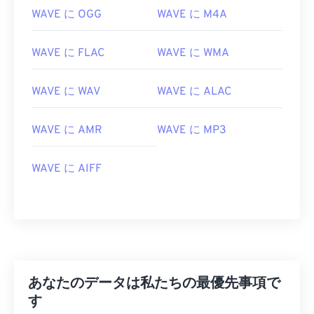
WAVE に OGG
WAVE に M4A
02
02
02
02
02
02
02
02
03
03
03
03
03
03
03
03
WAVE に FLAC
WAVE に WMA
04
04
04
04
04
04
04
04
WAVE に WAV
WAVE に ALAC
05
05
05
05
05
05
05
05
06
06
06
06
06
06
06
06
WAVE に AMR
WAVE に MP3
07
07
07
07
07
07
07
07
08
08
08
08
08
08
08
08
WAVE に AIFF
09
09
09
09
09
09
09
09
10
10
10
10
10
10
10
10
11
11
11
11
11
11
11
11
12
12
12
12
12
12
12
12
あなたのデータは私たちの最優先事項で
13
13
13
13
13
13
13
13
す
14
14
14
14
14
14
14
14