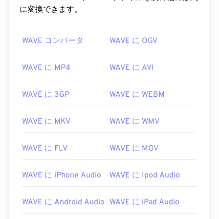
に変換できます。
WAVE コンバータ
WAVE に OGV
WAVE に MP4
WAVE に AVI
WAVE に 3GP
WAVE に WEBM
WAVE に MKV
WAVE に WMV
WAVE に FLV
WAVE に MOV
00
00
00
00
00
00
00
00
WAVE に iPhone Audio
WAVE に Ipod Audio
00
00
00
00
00
00
00
00
WAVE に Android Audio
WAVE に iPad Audio
01
01
01
01
01
01
01
01