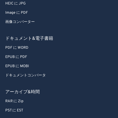
54
54
54
54
54
54
HEIC に JPG
55
55
55
55
55
55
Image に PDF
56
56
56
56
56
56
画像コンバーター
57
57
57
57
57
57
58
58
58
58
58
58
ドキュメント&電子書籍
59
59
59
59
59
59
PDF に WORD
60
60
EPUB に PDF
61
61
EPUB に MOBI
62
62
ドキュメントコンバータ
63
63
アーカイブ&時間
64
64
65
65
RAR に Zip
66
66
PST に EST