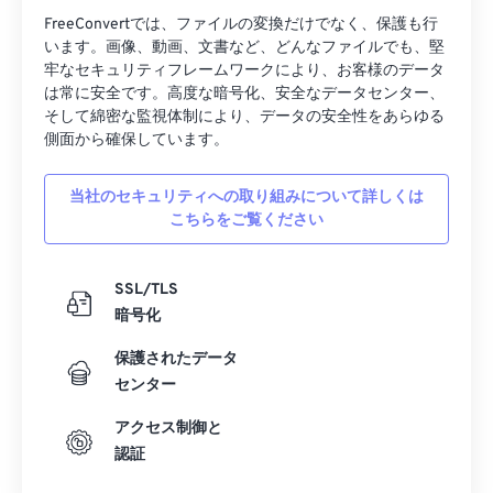
FreeConvertでは、ファイルの変換だけでなく、保護も行
15
15
15
15
15
15
15
15
います。画像、動画、文書など、どんなファイルでも、堅
16
16
16
16
16
16
16
16
牢なセキュリティフレームワークにより、お客様のデータ
は常に安全です。高度な暗号化、安全なデータセンター、
17
17
17
17
17
17
17
17
そして綿密な監視体制により、データの安全性をあらゆる
側面から確保しています。
18
18
18
18
18
18
18
18
19
19
19
19
19
19
19
19
当社のセキュリティへの取り組みについて詳しくは
20
20
20
20
20
20
20
20
こちらをご覧ください
21
21
21
21
21
21
21
21
SSL/TLS
22
22
22
22
22
22
22
22
暗号化
23
23
23
23
23
23
23
23
保護されたデータ
24
24
24
24
24
24
センター
25
25
25
25
25
25
アクセス制御と
26
26
26
26
26
26
認証
27
27
27
27
27
27