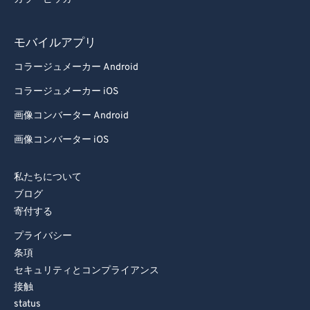
81
81
モバイルアプリ
82
82
コラージュメーカー Android
83
83
84
84
コラージュメーカー iOS
85
85
画像コンバーター Android
86
86
画像コンバーター iOS
87
87
私たちについて
88
88
ブログ
89
89
寄付する
90
90
プライバシー
条項
91
91
セキュリティとコンプライアンス
92
92
接触
93
93
status