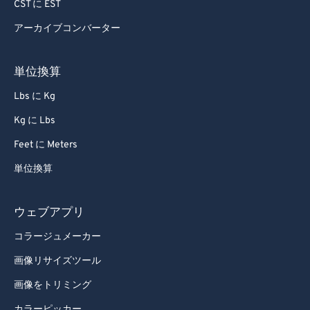
67
67
CST に EST
68
68
アーカイブコンバーター
69
69
単位換算
70
70
71
71
Lbs に Kg
72
72
Kg に Lbs
73
73
Feet に Meters
74
74
単位換算
75
75
ウェブアプリ
76
76
77
77
コラージュメーカー
78
78
画像リサイズツール
79
79
画像をトリミング
80
80
カラーピッカー