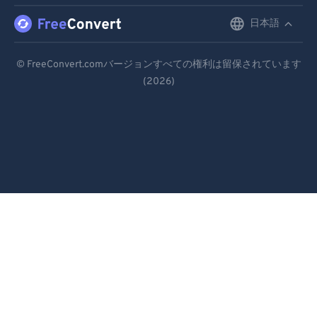
94
94
日本語
English
95
95
Deutsch
© FreeConvert.comバージョンすべての権利は留保されています
96
96
(2026)
Español
97
97
Français
98
98
99
99
Português
Italiano
Dutch
日本語
简体中文
繁體中文
한국어