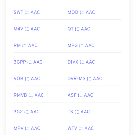
ばいいですか?
す。UltraMixer
は
クロスOS対応のDJソフトウェア
で、WAVファイルにも対応しています。Elmedia
SWF に AAC
MOD に AAC
最良の結果を得るには、
VLCメディアプレーヤー
Player
もWAVファイルをサポートしています。
を使用してAACファイルを開いてください。また、
開発元:
Microsoft
、
IBM
M4V に AAC
QT に AAC
AACは
iTunes
でもデフォルトで開きます。AACファ
イルは広く普及しており、他の多くのプログラムや
初回リリース: 1991年
ソフトウェアでも開くことができます。
RM に AAC
MPG に AAC
役立つリンク:
さらに、AAC ファイルはビデオ ゲームのオーディ
https://en.wikipedia.org/wiki/WAV
3GPP に AAC
DIVX に AAC
オ ファイルとして使用されることが多いため、
https://www.techopedia.com/definition/12636/wavefor
Nintendo 3DS
や
Playstation 4
などのほとんどの一
audio-wav
般的なゲーム コンソールで開くことができます。
VOB に AAC
DVR-MS に AAC
開発元:
ISO/IEC MPEGオーディオ委員会
RMVB に AAC
ASF に AAC
初回リリース:
1997年
役立つリンク:
3G2 に AAC
TS に AAC
https://en.wikipedia.org/wiki/Advanced_Audio_Coding
https://www.iso.org/standard/43345.html?
MPV に AAC
WTV に AAC