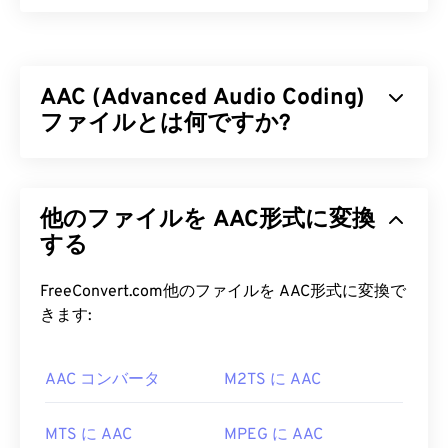
Waveform Audio（WAV）は、非圧縮オーディオフ
ァイルとして最も普及しているデジタルオーディオ
フォーマットです。WAVは、IBMとWindowsが
リソ
AAC (Advanced Audio Coding)
ース交換ファイルフォーマット（RIFF）を
改良し
て生まれたものです。WAVファイルはM4AやMP3
ファイルとは何ですか?
ファイルよりもはるかにサイズが大きいため、ポー
タブルプレーヤーでの使用には適していません。し
AAC（Advanced Audio Coding）は、
非可逆
圧縮に
かし、音質は
M4A
や
MP3
を上回っています。
よってファイルサイズを縮小するデジタルオーディ
他のファイルを AAC形式に変換
オファイル形式です。主な用途は、デジタルテレ
WAV ファイルを開くにはどうすれ
ビ、デジタルラジオ、インターネットストリーミン
する
ばいいですか?
グです。iOS、
YouTube
、
Nintendo
、
PlayStation
の標準オーディオ形式です。ISO/
IECは
、
AAC
コ
FreeConvert.com他のファイルを AAC形式に変換で
WAVファイルを開くためのデフォルトのプレーヤー
ーデックを
MP3
の改良版として指定しました。こ
きます:
は
Windows Media Player
です。iTunes
、
VLCメデ
れは、AACコーデックがファイルサイズをより効率
ィアプレーヤー
、
QuickTime
などのプログラムで
的に圧縮しながら、非圧縮オーディオと
同等
の音質
もWAVファイルを開いて再生できます。
AAC コンバータ
M2TS に AAC
を提供できるためです。
WAV
ファイルは高音質で非圧縮のため、音楽編集、
AAC ファイルを開くにはどうすれ
MTS に AAC
MPEG に AAC
制作、加工プログラムへのインポートに適していま