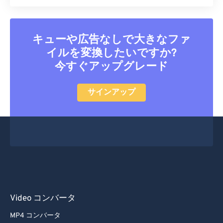
28
28
28
28
28
28
29
29
29
29
29
29
キューや広告なしで大きなファ
30
30
30
30
30
30
イルを変換したいですか?
31
31
31
31
31
31
今すぐアップグレード
32
32
32
32
32
32
サインアップ
33
33
33
33
33
33
34
34
34
34
34
34
35
35
35
35
35
35
36
36
36
36
36
36
37
37
37
37
37
37
38
38
38
38
38
38
39
39
39
39
39
39
Video コンバータ
40
40
40
40
40
40
MP4 コンバータ