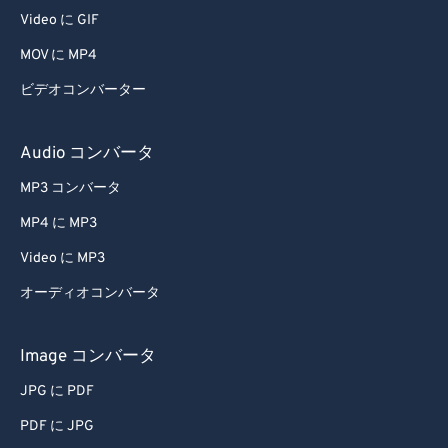
41
41
41
41
41
41
Video に GIF
42
42
42
42
42
42
MOV に MP4
43
43
43
43
43
43
ビデオコンバーター
44
44
44
44
44
44
45
45
45
45
45
45
Audio コンバータ
46
46
46
46
46
46
MP3 コンバータ
47
47
47
47
47
47
MP4 に MP3
48
48
48
48
48
48
Video に MP3
49
49
49
49
49
49
オーディオコンバータ
50
50
50
50
50
50
51
51
51
51
51
51
Image コンバータ
52
52
52
52
52
52
JPG に PDF
53
53
53
53
53
53
PDF に JPG