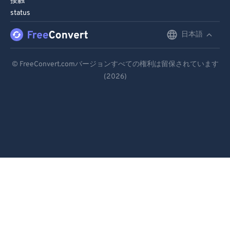
接触
status
日本語
English
Deutsch
© FreeConvert.comバージョンすべての権利は留保されています
(2026)
Español
Français
Português
Italiano
Dutch
日本語
简体中文
繁體中文