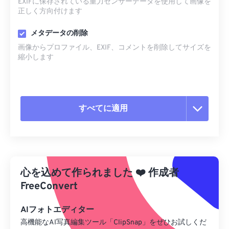
EXIFに保存されている重力センサーデータを使用して画像を
正しく方向付けます
メタデータの削除
画像からプロファイル、EXIF、コメントを削除してサイズを
縮小します
すべてに適用
すべてのオプションをリセット
プリセットから適用
心を込めて作られました
❤️
作成者
プリセットとして保存
FreeConvert
AIフォトエディター
高機能なAI写真編集ツール「ClipSnap」をぜひお試しくだ