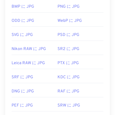
WebP に
変換できます。
BMP に JPG
PNG に JPG
JPG ファイルを開くにはどうすれ
GIFファイルは、ほぼすべての画像ビューアアプリ
ODD に JPG
WebP に JPG
ばいいですか?
ケーション、Webブラウザ、オペレーティングシス
テムで簡単に開くことができます。GIFファイルを
ほぼすべての画像ビューアプログラムやアプリケー
開いて編集するには、
Adobe Photoshop
などのア
SVG に JPG
PSD に JPG
ションはJPGファイルを認識し、開くことができま
プリケーションを使用してください。Windowsで
す。JPGファイルをダブルクリックするだけで、通
は、
Microsoft Photos
、Adobe
Photoshop
Nikon RAW に JPG
SR2 に JPG
常はデフォルトの画像ビューア、画像エディタ、ま
Elements
、Roxio Creator
NXT Pro
などのアプリケ
たはウェブブラウザで開きます。ファイルを開くア
ーションでGIFファイルを開きます。macOSでは、
Leica RAW に JPG
PTX に JPG
プリケーションを選択するには、右クリックして
Adobe Illustrator
などのAdobe画像ビューアおよび
「プログラムから開く」を選択してください。
エディタを使用してください。
SRF に JPG
KDC に JPG
JPGファイルは、
Chrome
などの一般的なウェブブ
ラウザ、Microsoft
フォト
などのMicrosoftアプリケ
開発元:
CompuServe, Inc.
ーション、
Apple Preview
などのMac OSアプリケ
DNG に JPG
RAF に JPG
ーションで自動的に開きます。JPEG画像のサイズ
初回リリース:
1987年6月15日
を変更するには、
画像リサイズ
ツールをご利用くだ
PEF に JPG
SRW に JPG
便利なリンク:
https://en.wikipedia.org/wiki/GIF
さい。