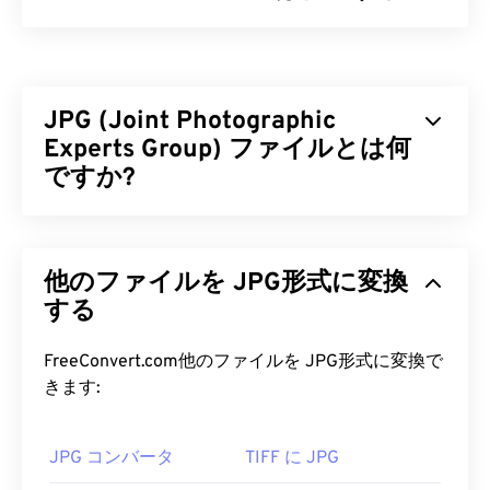
GIF（グラフィックス・インターチェンジ・フォー
マット）は
、RGBカラーモデル
を用いて
ピクセル
単位
でシンプルな画像を形成するビットマップファ
JPG (Joint Photographic
イル形式の一種です。非圧縮の
BMP
ファイル形式
とは異なり、GIFは
Experts Group) ファイルとは何
ロスレス圧縮
を採用し、音声な
しのアニメーションをサポートしています。GIFの
ですか?
最も一般的な用途は、広告、ソーシャルメディアに
おける感情表現、そしてインターネット上で拡散す
JPG（Joint Photographic Experts Group）は、写
るミームなどのアニメーションです。
真やグラフィックを圧縮するアルゴリズムを採用し
他のファイルを JPG形式に変換
た汎用ファイル形式です。JPGの優れた圧縮率こそ
GIF ファイルを開くにはどうすれ
が、広く使用されている理由です。また、JPGファ
する
ばいいですか?
イルは比較的サイズが小さいため、インターネット
での転送やウェブサイトでの使用に最適です。当社
FreeConvert.com他のファイルを JPG形式に変換で
ほぼすべてのウェブブラウザがGIFをサポートして
の
JPEG圧縮
ツールを使用すれば、ファイルサイズ
きます:
いるため、PNGなどの他の画像形式に比べて明確な
を最大80%削減できます。
利点があります。さらに、GIFはiPhoneやiPadなど
さらに高い圧縮率が必要な場合は、
JPG を、より
のAppleのモバイルデバイスでも開くことができる
JPG コンバータ
TIFF に JPG
新しく、より圧縮性の高いファイル形式である
ため、
Adobe Flash
よりも人気があります。