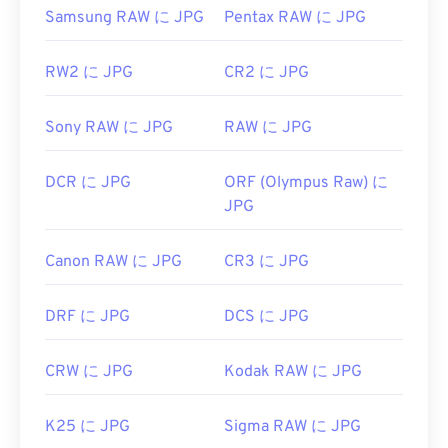
開発者:
Joint Photographic Experts Group
Samsung RAW に JPG
Pentax RAW に JPG
初回リリース:
1992年9月18日
RW2 に JPG
CR2 に JPG
関連するJPGツール:
カラーピッカー
を使用して画像から色を選択します
Sony RAW に JPG
RAW に JPG
DCR に JPG
ORF (Olympus Raw) に
JPG
Canon RAW に JPG
CR3 に JPG
DRF に JPG
DCS に JPG
CRW に JPG
Kodak RAW に JPG
K25 に JPG
Sigma RAW に JPG