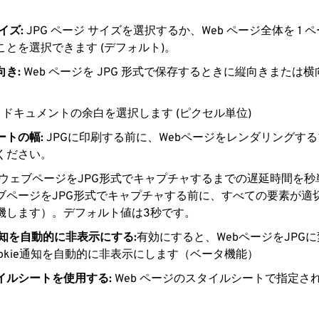
。
イズ:
JPG ページ サイズを選択するか、Web ページ全体を 1 ペー
ことを選択できます (デフォルト)。
向き:
Web ページを JPG 形式で保存するときに縦向きまたは
G ドキュメントの余白を選択します (ピクセル単位)
ートの幅:
JPGに印刷する前に、Webページをレンダリングす
ください。
ウェブページをJPG形式でキャプチャするまでの遅延時間を秒
ブページをJPG形式でキャプチャする前に、すべての要素が適
機します）。デフォルト値は3秒です。
e通知を自動的に非表示にする:
有効にすると、WebページをJPG
ookie通知を自動的に非表示にします（ベータ機能）
イルシートを使用する:
Web ページのスタイルシートで指定された