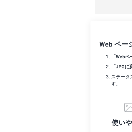
Web ペ
「Web
「JPGに
ステータ
す。
使い