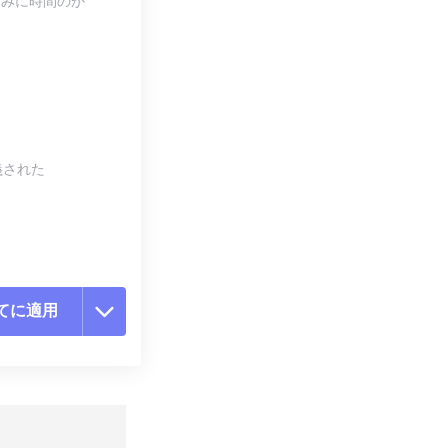
込みに時間のか
）
。
義された
てに適用
ョンをリセット
適用