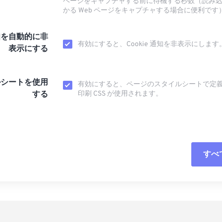
ページをキャプチャする前に待機する秒数（読み
かる Web ページをキャプチャする場合に便利です
知を自動的に非
有効にすると、Cookie 通知を非表示にします
表示にする
ルシートを使用
有効にすると、ページのスタイルシートで定
する
印刷 CSS が使用されます。
すべ
すべてのオプシ
プリセットから