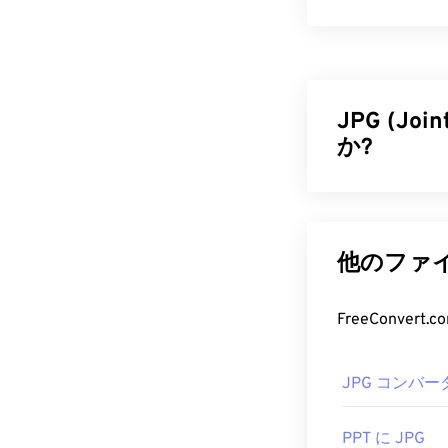
JPG (Joi
か?
JPG（Joint
を採用した汎用
す。また、JP
他のファイ
トでの使用に
減できます。
FreeConve
さらに高い圧
ある WebP に
JPG コンバー
JPG フ
PPT に JPG