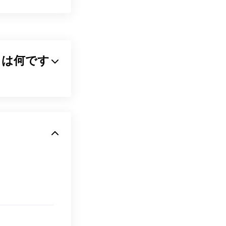
ァイルとは何です
縮するアルゴリズム
れている理由で
転送やウェブサイ
ズを最大80%削
ファイル形式で