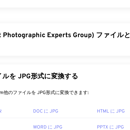
nt Photographic Experts Group) フ
 Photographic Experts Group）は、写真やグラフィックを圧
ファイル形式です。JPGの優れた圧縮率こそが、広く使用さ
Gファイルは比較的サイズが小さいため、インターネットでの
ルを JPG形式に変換する
最適です。当社の
JPEG圧縮
ツールを使用すれば、ファイルサイ
rt.com他のファイルを JPG形式に変換できます:
縮率が必要な場合は、
JPG を、より新しく、より圧縮性の高い
変換できます。
タ
DOC に JPG
HTML に JPG
ァイルを開くにはどうすればいいですか?
WORD に JPG
PPTX に JPG