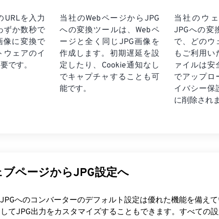
URLを入力
当社のWebページからJPG
当社のウ
わずか数秒で
への変換ツールは、Webペ
JPGへの
画像に変換で
ージと全く同じJPG画像を
で、どのウ
トウェアのイ
作成します。初期遅延を設
もご利用い
不要です。
定したり、Cookie通知なし
ァイルは安全
でキャプチャすることも可
でアップロ
能です。
イバシー保
に削除され
ブページからJPG設定へ
らJPGへのコンバーターのデフォルト設定は優れた機能を備え
してJPG出力をカスタマイズすることもできます。すべての