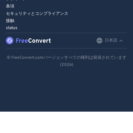
条項
セキュリティとコンプライアンス
接触
status
日本語
English
Deutsch
© FreeConvert.comバージョンすべての権利は留保されています
(2026)
Español
Français
Português
Italiano
Dutch
日本語