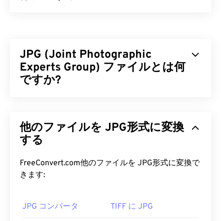
ペンタックス電子ファイル（PEF）は、
ペンタック
スデジタルカメラ
で生成されるRAW画像ファイル
形式で、編集・圧縮されていない画像を保存しま
JPG (Joint Photographic
す。RAW画像を使用する利点は、高画質、情報の
復元、修正の容易さなど、多くの
Experts Group) ファイルとは何
利点
と
メリット
が
得られることです。
ですか?
PEF ファイルを開くにはどうすれ
JPG（Joint Photographic Experts Group）は、写
ばいいですか?
真やグラフィックを圧縮するアルゴリズムを採用し
他のファイルを JPG形式に変換
た汎用ファイル形式です。JPGの優れた圧縮率こそ
Ricoh Imaging Americas Corporationは
、
PENTAX
が、広く使用されている理由です。また、JPGファ
する
PHOTO Laboratory
ソフトウェアを提供しており、
イルは比較的サイズが小さいため、インターネット
これはPEFを開くためのデフォルトソフトウェアで
での転送やウェブサイトでの使用に最適です。当社
FreeConvert.com他のファイルを JPG形式に変換で
す。PEFを表示するための一般的なプログラムとし
の
JPEG圧縮
ツールを使用すれば、ファイルサイズ
きます:
ては、他に
PENTAX PHOTO Browser
があります。
を最大80%削減できます。
Pentax以外のPEFを開くプログラムとしては
、
さらに高い圧縮率が必要な場合は、
JPG を、より
Adobe Photoshop Lightroom
があります。
JPG コンバータ
TIFF に JPG
新しく、より圧縮性の高いファイル形式である