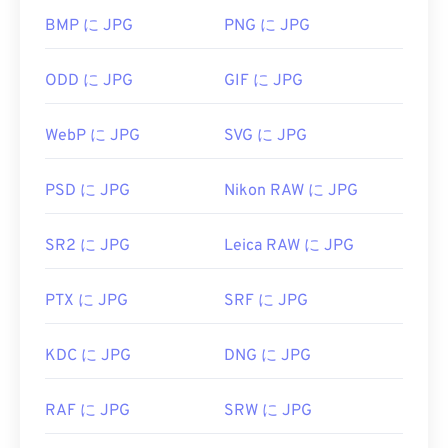
他の多くのプログラムでもこのファイル形式を開く
WebP に
変換できます。
BMP に JPG
PNG に JPG
ことができます。Microsoft WindowsとmacOSの両
方で、
Adobe Photoshop
と
Adobe Photoshop
JPG ファイルを開くにはどうすれ
Lightroomは
PEFを開いて変換するのに適してお
ODD に JPG
GIF に JPG
ばいいですか?
り、Linux/Unixでは、
オープンソース
、クロスプラ
ットフォーム、そして無料の
darktable
が利用可能
ほぼすべての画像ビューアプログラムやアプリケー
WebP に JPG
SVG に JPG
です。PEFは通常、Adobe Digital Negative Raw
ションはJPGファイルを認識し、開くことができま
Image（DNG）、Tagged Image File Format（
PEF
す。JPGファイルをダブルクリックするだけで、通
PSD に JPG
Nikon RAW に JPG
からTIFF
）、JPG（
PEFからJPEG
）、または
常はデフォルトの画像ビューア、画像エディタ、ま
Portable Network Graphics（
PEFからPNG
）ファ
たはウェブブラウザで開きます。ファイルを開くア
イル形式に変換されます。
SR2 に JPG
Leica RAW に JPG
プリケーションを選択するには、右クリックして
「プログラムから開く」を選択してください。
開発元：
リコーイメージング株式会社
PTX に JPG
SRF に JPG
JPGファイルは、
Chrome
などの一般的なウェブブ
初回リリース:
2006年5月
ラウザ、Microsoft
フォト
などのMicrosoftアプリケ
ーション、
Apple Preview
などのMac OSアプリケ
KDC に JPG
DNG に JPG
ーションで自動的に開きます。JPEG画像のサイズ
を変更するには、
画像リサイズ
ツールをご利用くだ
RAF に JPG
SRW に JPG
さい。