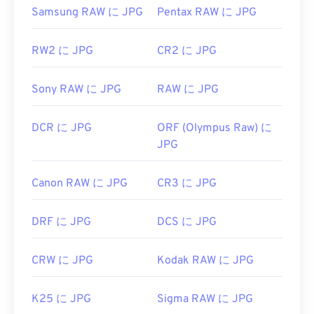
開発者:
Joint Photographic Experts Group
Samsung RAW に JPG
Pentax RAW に JPG
初回リリース:
1992年9月18日
RW2 に JPG
CR2 に JPG
関連するJPGツール:
カラーピッカー
を使用して画像から色を選択します
Sony RAW に JPG
RAW に JPG
DCR に JPG
ORF (Olympus Raw) に
JPG
Canon RAW に JPG
CR3 に JPG
DRF に JPG
DCS に JPG
CRW に JPG
Kodak RAW に JPG
K25 に JPG
Sigma RAW に JPG