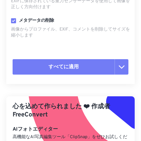
EXIFに保存されている重力センサーデータを使用して画像を
正しく方向付けます
メタデータの削除
画像からプロファイル、EXIF、コメントを削除してサイズを
縮小します
すべてに適用
すべてのオプションをリセット
プリセットから適用
心を込めて作られました
❤️
作成者
プリセットとして保存
FreeConvert
AIフォトエディター
高機能なAI写真編集ツール「ClipSnap」をぜひお試しくだ