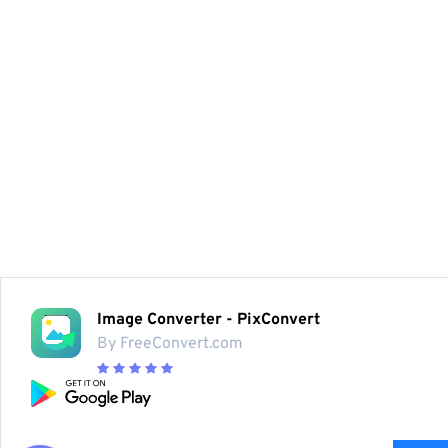
Image Converter - PixConvert
By FreeConvert.com