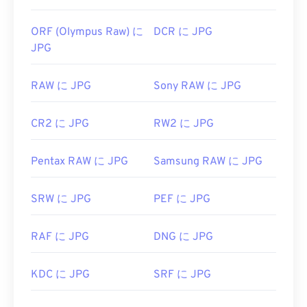
ORF (Olympus Raw) に
DCR に JPG
JPG
RAW に JPG
Sony RAW に JPG
CR2 に JPG
RW2 に JPG
Pentax RAW に JPG
Samsung RAW に JPG
SRW に JPG
PEF に JPG
RAF に JPG
DNG に JPG
KDC に JPG
SRF に JPG