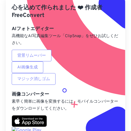
心を込めて作られました
❤️
作成者
プリセットとして保存
FreeConvert
AIフォトエディター
高機能なAI写真編集ツール「ClipSnap」をぜひお試しくだ
さい。
背景リムーバー
AI画像生成
マジック消しゴム
画像コンバーター
素早く簡単に画像を変換するには、モバイルコンバーター
をダウンロードしてください。