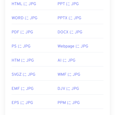
WebP に
変換できます。
HTML に JPG
PPT に JPG
JPG ファイルを開くにはどうすれ
WORD に JPG
PPTX に JPG
ばいいですか?
ほぼすべての画像ビューアプログラムやアプリケー
PDF に JPG
DOCX に JPG
ションはJPGファイルを認識し、開くことができま
す。JPGファイルをダブルクリックするだけで、通
PS に JPG
Webpage に JPG
常はデフォルトの画像ビューア、画像エディタ、ま
たはウェブブラウザで開きます。ファイルを開くア
HTM に JPG
AI に JPG
プリケーションを選択するには、右クリックして
「プログラムから開く」を選択してください。
SVGZ に JPG
WMF に JPG
JPGファイルは、
Chrome
などの一般的なウェブブ
ラウザ、Microsoft
フォト
などのMicrosoftアプリケ
ーション、
Apple Preview
などのMac OSアプリケ
EMF に JPG
DJV に JPG
ーションで自動的に開きます。JPEG画像のサイズ
を変更するには、
画像リサイズ
ツールをご利用くだ
EPS に JPG
PPM に JPG
さい。