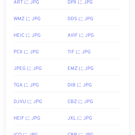
開発者:
Joint Photographic Experts Group
ART に JPG
DPX に JPG
初回リリース:
1992年9月18日
WMZ に JPG
DDS に JPG
関連するJPGツール:
カラーピッカー
を使用して画像から色を選択します
HEIC に JPG
AVIF に JPG
PCX に JPG
TIF に JPG
JPEG に JPG
EMZ に JPG
TGA に JPG
DIB に JPG
DJVU に JPG
CBZ に JPG
HEIF に JPG
JXL に JPG