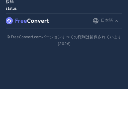
接触
status
日本語
English
Deutsch
© FreeConvert.comバージョンすべての権利は留保されています
(2026)
Español
Français
Português
Italiano
Dutch
日本語
简体中文
繁體中文