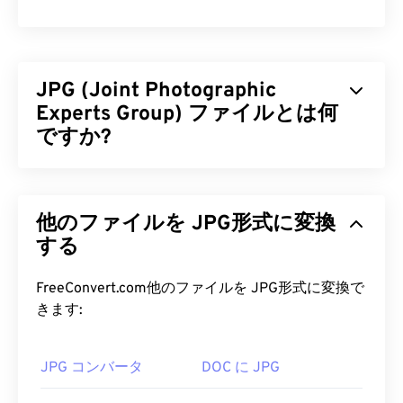
JPG (Joint Photographic
Experts Group) ファイルとは何
ですか?
JPG（Joint Photographic Experts Group）は、写
真やグラフィックを圧縮するアルゴリズムを採用し
他のファイルを JPG形式に変換
た汎用ファイル形式です。JPGの優れた圧縮率こそ
が、広く使用されている理由です。また、JPGファ
する
イルは比較的サイズが小さいため、インターネット
での転送やウェブサイトでの使用に最適です。当社
FreeConvert.com他のファイルを JPG形式に変換で
の
JPEG圧縮
ツールを使用すれば、ファイルサイズ
きます:
を最大80%削減できます。
さらに高い圧縮率が必要な場合は、
JPG を、より
JPG コンバータ
DOC に JPG
新しく、より圧縮性の高いファイル形式である