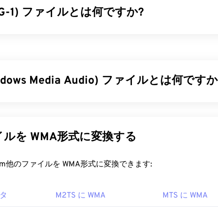
PEG-1) ファイルとは何ですか?
34
34
34
31
31
31
35
35
35
32
32
32
）は
、ISO/IEC-1172
規格として公開されているマルチメディア
36
36
36
33
33
33
を採用した古いフォーマットで、VHSやCDのビデオファイル
37
37
37
た。非可逆圧縮を採用したフォーマットの中で、M1Vはプレ
34
34
34
ウェアとの互換性が最も高くなっています。
38
38
38
ndows Media Audio) ファイルとは何ですか
35
35
35
39
39
39
ァイルを開くにはどうすればいいですか?
36
36
36
は当初、MP3ファイル形式に対抗するために
Windows Media
40
40
40
37
37
37
を開く際は、
VLCメディアプレーヤー
を使用するのが最適です。
開発しました。WMAはオーディオコーデックであると同時に
41
41
41
ndows、Mac OS X、Linux、Unixなど、多くのオペレーテ
38
38
38
WMAは1999年の誕生以来進化を続け、
WMA Pro
、
WMA Loss
ルを WMA形式に変換する
いくつかのバージョンがアップデートされています。WMAは、
42
42
42
39
39
39
dows Media
の主要コンポーネントです。
を開く際に問題が発生する場合は、以下の手順をお試しくださ
43
43
43
40
40
40
rt.com他のファイルを WMA形式に変換できます:
アクセスし、MPEG-1ビデオファイルのアップデートを検索し
ァイルを開くにはどうすればいいですか?
44
44
44
41
41
41
最新バージョンであることを確認してください。Windowsの
て、適切なアプリケーションがファイルに関連付けられている
45
45
45
ータ
M2TS に WMA
MTS に WMA
42
42
42
 PlayerはWindows
Media
の主要コンポーネントとしてWMAフ
れでも問題が解決しない場合は、
VirusTotal
でファイルをスキャ
常、WMAファイルを開くためのデフォルトのプログラムとし
46
46
46
43
43
43
ていないことを確認してください。