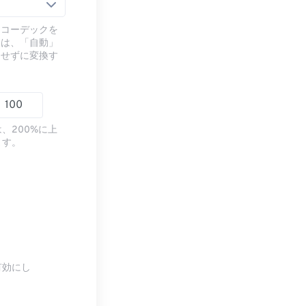
るコーデックを
には、「自動」
ドせずに変換す
、200%に上
ます。
有効にし