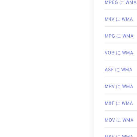
す。しかし、
MPEG に WMA
開発元:
形式をサポート
ISO
、
す。
M4V に WMA
初回リリース:
WMAファイル
役立つリンク:
UltraMixer
など
MPG に WMA
https://en.wik
Windows Phone
Media Console
https://www.is
VOB に WMA
開発元:
Microso
ASF に WMA
初回リリース:
1
役立つリンク:
MPV に WMA
https://en.wik
https://docs.
MXF に WMA
MOV に WMA