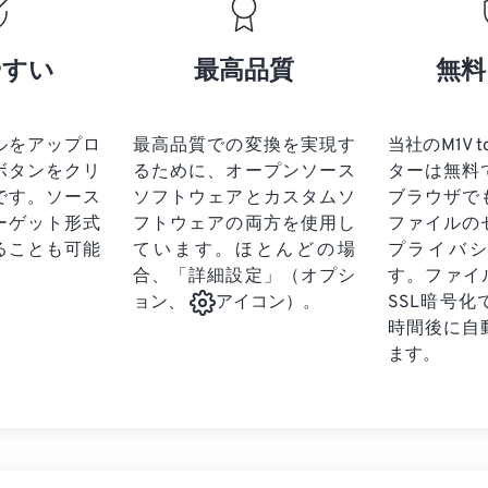
17
17
17
17
21
21
21
21
18
18
18
18
やすい
最高品質
無料
22
22
22
22
19
19
19
19
23
23
23
23
20
20
20
20
24
24
24
ルをアップロ
最高品質での変換を実現す
当社のM1V 
21
21
21
21
ボタンをクリ
るために、オープンソース
ターは無料
25
25
25
22
22
22
22
です。
ソース
ソフトウェアとカスタムソ
ブラウザで
26
26
26
ーゲット形式
フトウェアの両方を使用し
23
23
23
23
ファイルの
ることも可能
ています。ほとんどの場
プライバ
27
27
27
24
24
24
合、「詳細設定」（オプシ
す。ファイ
28
28
28
25
25
25
SSL暗号
ョン、
アイコン）。
29
29
29
時間後に自
26
26
26
ます。
30
30
30
27
27
27
31
31
31
28
28
28
32
32
32
29
29
29
33
33
33
30
30
30