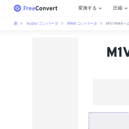
変換する
圧縮
家
Audio コンバータ
WMA コンバータ
M1V WM
M