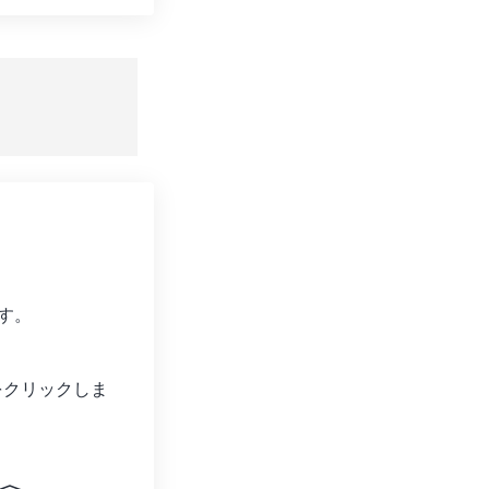
ョンをリセット
適用
て保存
す。
をクリックしま