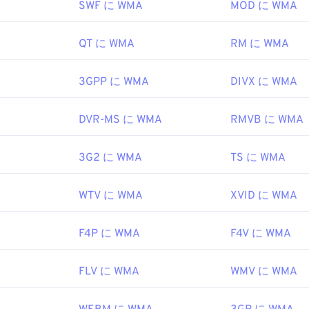
比較的普及しているため、他の多くのプレーヤーやプログラム
SWF に WMA
MOD に WMA
47
47
47
44
44
44
しています。WMA
IEC
ファイル
はオンラインストリーミングでも
48
48
48
45
45
45
QT に WMA
RM に WMA
1992年
49
49
49
を開くことができる他のプログラムには、
VLCメディアプレー
46
46
46
があります。モバイルデバイスの場合は、
Apple iOS
、
Google
3GPP に WMA
DIVX に WMA
50
50
50
47
47
47
ipedia.org/wiki/MPEG-1
/Windows 10 Mobile
向けのバージョンがそれぞれ用意されてい
51
51
51
48
48
48
をお試しください。
o.org/standard/22412.html
DVR-MS に WMA
RMVB に WMA
52
52
52
49
49
49
ft
53
53
53
50
50
50
3G2 に WMA
TS に WMA
999
54
54
54
51
51
51
WTV に WMA
XVID に WMA
55
55
55
52
52
52
ipedia.org/wiki/Windows_Media_Audio
56
56
56
53
53
53
microsoft.com/en-us/windows/desktop/medfound/windows-me
F4P に WMA
F4V に WMA
57
57
57
54
54
54
58
58
58
FLV に WMA
WMV に WMA
55
55
55
59
59
59
56
56
56