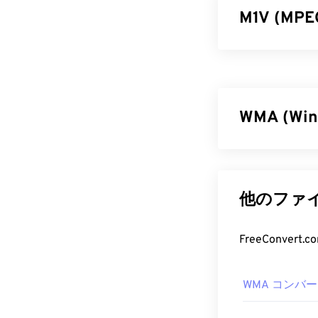
M1V (M
MPEG-1（M1V
す。
非可逆
圧縮
に設計されまし
ェア、ハード
WMA (Wi
M1V フ
マイクロソフト
M1Vファイル
ファイル形式を
レーヤーは、Wi
でもあります。
他のファイ
生できます。
Voice
といった
が廃止した
Win
M1Vファイル
FreeConve
ウェブサイトに
WMA フ
ソフトウェアが
の
手順
に従っ
WMA コンバ
Windows Media
ください。そ
トしており、通
ェアに感染し