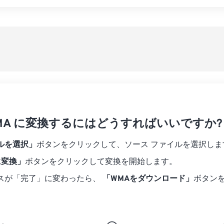
07
07
07
07
04
04
04
04
すべてのオプシ
08
08
08
08
05
05
05
05
プリセットから
09
09
09
09
06
06
06
06
10
10
10
10
07
07
07
07
プリセットとし
11
11
11
11
08
08
08
08
12
12
12
12
09
09
09
09
13
13
13
13
10
10
10
10
14
14
14
14
 WMA に変換するにはどうすればいいですか?
11
11
11
11
15
15
15
15
12
12
12
12
ルを選択」
ボタンをクリックして、ソース ファイルを選択しま
16
16
16
16
13
13
13
13
に変換」
ボタンをクリックして変換を開始します。
17
17
17
17
14
14
14
14
スが「完了」に変わったら、
「WMAをダウンロード」
ボタン
18
18
18
18
15
15
15
15
19
19
19
19
16
16
16
16
20
20
20
20