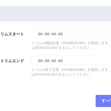
トリムスタート
00
:
00
:
00
.
00
トリムの開始位置（HH:MM:SS.MS）を指定しま
は00:00:00.00のままにしてください。
00
00
00
00
01
01
01
01
トリムエンド
00
:
00
:
00
.
00
02
02
02
02
トリムの終了位置（HH:MM:SS.MS）を指定しま
は00:00:00.00のままにしてください。
03
03
03
03
00
00
00
00
04
04
04
04
01
01
01
01
05
05
05
05
02
02
02
02
すべ
06
06
06
06
03
03
03
03